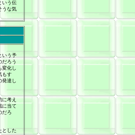
という伝
そうな気
という予
のだろう
も変化し
気もす
の発達し
的に考え
戦に当て
のだろ
たとした