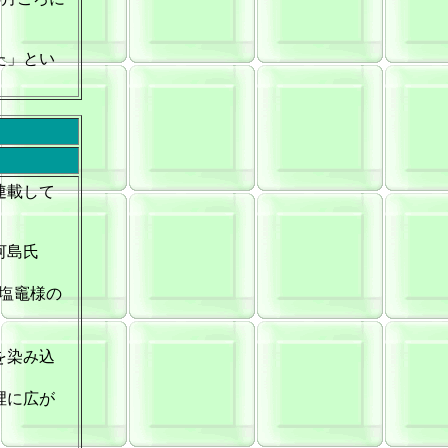
た」とい
連載して
河島氏
塩竈様の
を染み込
裡に広が