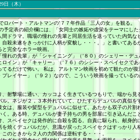
月29日（木）
Wでロバート・アルトマンの
’７７年作品「三人の女」を観る。
Wの予定表の紹介欄には、「女同士の嫉妬や虚栄をテーマにした
人間ドラマ。職場の憧れの先輩と同居生活を送っていた内気な
、自殺未遂をきっかけに人柄が変貌し・・・。」と書いてある
ると完全なホラー映画。
「憧れの先輩」が「シャイニング」（’８０）のシェリー・デュ
ヒロイン」が「キャリー」（’７６）のシシー・スペイセクであ
ってるだけで怖い。 私は、アルトマン映画を初めて観たのが復
・プレイヤー」（’９２）なので、こういう映画を撮っているの
り、射撃場に通い、カッコよく生きているつもりで、端から見
バル。ネジが２，３本外れていて、ひたすらデュバルの真似を
彼女は、服装や髪型をデュバルに似せて、あたかも双子の片割
いく。ある時、デュバルが妻子持ちの男を部屋に引き込んだこ
け、スペイセクは発作的に自殺を図る。自責に駆られ、献身的
話を焼くデュバルだが、意識が戻ったスペイセクはすっかり人
。このときから２人の力関係は逆転する・・・。