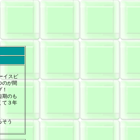
ーイスピ
つのが間
プ！
短期のも
くて３年
るそう