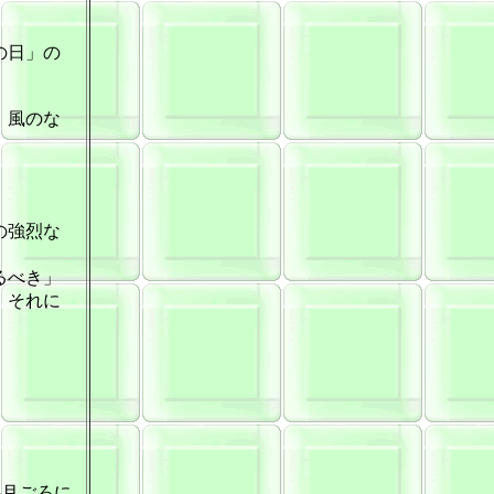
の日」の
。風のな
の強烈な
るべき」
、それに
5月ごろに