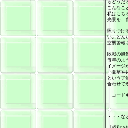
らどうだ
こんなこ
私はもち
光景を、
照りつけ
いよどん
空襲警報
敗戦の風
毎年のよ
イメージ
「夏草や
という了
合わせて
「コード
・・・な
『昭和18年