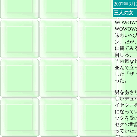
2007年3
三人の女
WOWO
WOWO
味わいの
ン。だが
に観てみ
何しろ、
「内気な
並んで立
した「ザ
った。
男をあさ
しいデュ
イセク。
になって
ックを受
セクの世
っていた