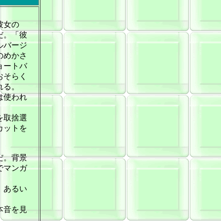
彼女の
だ。「彼
ルバージ
のめかさ
ョートバ
おそらく
れる。
は使われ
を取捨選
カットを
だ。背景
でマンガ
、あるい
本音を見