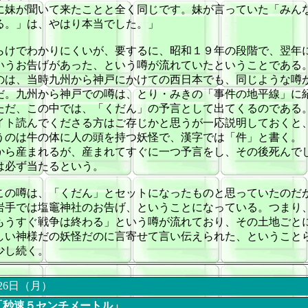
に妹が聞いて来たことと全く同じです。妹が言っていた「みん
る。」は、やはり本当でした。」
らけでわかりにくいが、要するに、昭和１９年の段階で、翌年
いうお告げがあった、という噂が流れていたということである
のは、当時九州から神戸にかけての西日本でも、同じような噂
だ。九州から神戸での噂は、とり・みきの「事件の地平線」に
ただ、この中では、「くだん」の予言として出てくるのである
イト読んでくださる方はご存じかと思うが一応説明しておくと
うのは牛の体に人の頭を持つ妖怪で、漢字では「件」と書く。
から産まれるが、産まれてすぐに一つ予言をし、その後死んで
は必ず当たるという。
この噂は、「くだん」とセットになったものと思っていたのだ
岩手では塩竈神社のお告げ、ということになっている。つまり
もうすぐ戦争は終わる」という噂が流れており、その土地ごと
しい神様だの妖怪だのに言寄せて言い伝えられた、ということ
少し続く。
月26日（月）
「秒速５センチメートル」