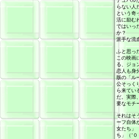
デュバル
らない人
という奇
活に励む
ではいっ
か？
派手な流
ふと思っ
この映画
る、ジョ
恋人も身
版の「ル
公そっく
ら来てい
だ。実際
要なモチ
それはそ
ーフ自体
女たち」
ち」（’