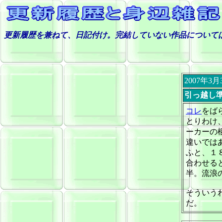
更新履歴を兼ねて、日記付け。完結していない作品について
2007年3
引っ越し
コレ
をば
とりわけ
ーカーの
違いでは
ふと、１
合わせる
半。流浪
そういう
だ。