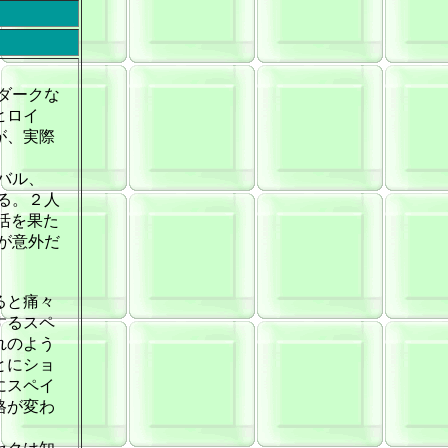
ダークな
ヒロイ
が、実際
バル、
る。２人
活を果た
が意外だ
ると痛々
するスペ
れのよう
とにショ
にスペイ
格が変わ