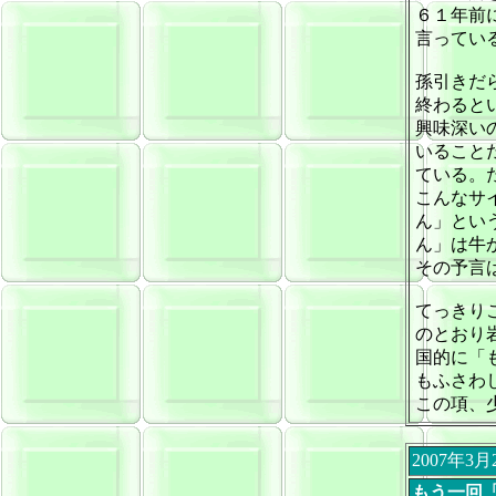
６１年前
言ってい
孫引きだ
終わると
興味深い
いること
ている。
こんなサ
ん」とい
ん」は牛
その予言
てっきり
のとおり
国的に「
もふさわ
この項、
2007年3
もう一回