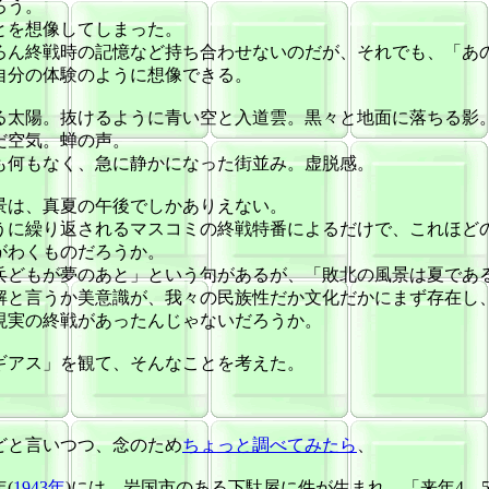
ろう。
とを想像してしまった。
ろん終戦時の記憶など持ち合わせないのだが、それでも、「あ
自分の体験のように想像できる。
る太陽。抜けるように青い空と入道雲。黒々と地面に落ちる影
だ空気。蝉の声。
も何もなく、急に静かになった街並み。虚脱感。
景は、真夏の午後でしかありえない。
うに繰り返されるマスコミの終戦特番によるだけで、これほど
がわくものだろうか。
兵どもが夢のあと」という句があるが、「敗北の風景は夏であ
解と言うか美意識が、我々の民族性だか文化だかにまず存在し
現実の終戦があったんじゃないだろうか。
ギアス」を観て、そんなことを考えた。
どと言いつつ、念のため
ちょっと調べてみたら
、
(
1943年
)には、岩国市のある下駄屋に件が生まれ、「来年4、