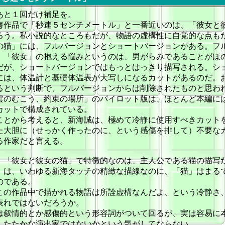
あと１回だけ補足を。
海作品で「秒速５センチメートル」と一番近いのは、「彼女と
ろう。私小説的なところもだが、物語の虚構性に自覚的な点も
の猫」には、フルバージョンとショートバージョンがある。フ
、「彼女」の抱える悩みというのは、男がらみであることがほ
だが、ショートバージョンではもっとはっきり描写される。シ
には、体温計と基礎体温表が大写しになるカットがあるのだ。
るという判断で、フルバージョンからは削除されたものと思わ
雲のむこう、約束の場所」のパイロット版は、ほとんど本編に
カットで構成されている。
ことから考えると、新海誠は、極めて冷静に使用すべきカット
た大胆に（せっかく作ったのに、という感傷を排して）不要な
る作家だと言える。
、「彼女と彼女の猫」で特徴的なのは、主人公である猫の描写
」は、いわゆる新海タッチの精緻な描線なのに、「猫」はまる
のである。
この作品中で描かれる物語は所詮虚構なんだよ、という冷静さ
表れではないだろうか。
は叙情的とか感傷的という形容詞がついて回るが、実は容易に
したたかな演出家ではないかという気がしてならない。