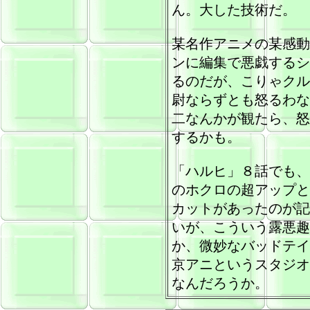
ん。大した技術だ。
某名作アニメの某感動
ンに編集で悪戯するシ
るのだが、こりゃクル
尉ならずとも怒るわな
二なんかが観たら、怒
するかも。
「ハルヒ」８話でも、
のホクロの超アップと
カットがあったのが記
いが、こういう露悪趣
か、微妙なバッドテイ
京アニというスタジオ
なんだろうか。