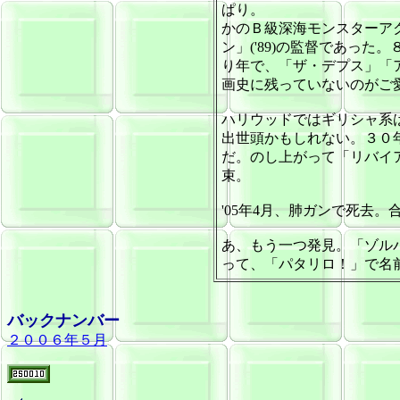
ぱり。
かのＢ級深海モンスターア
ン」('89)の監督であっ
り年で、「ザ・デプス」「
画史に残っていないのがご
ハリウッドではギリシャ系
出世頭かもしれない。３０
だ。のし上がって「リバイ
束。
'05年4月、肺ガンで死去。
あ、もう一つ発見。「ゾル
って、「パタリロ！」で名
バックナンバー
２００６年５月