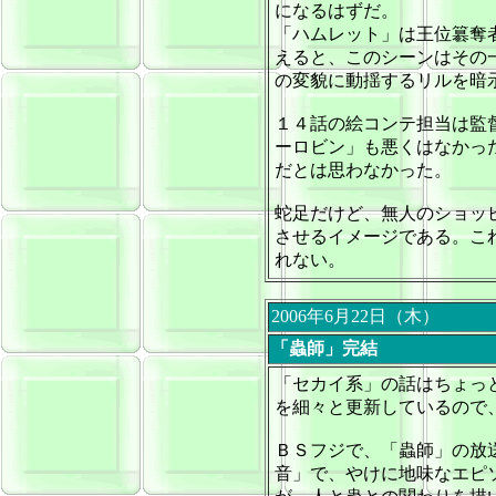
になるはずだ。
「ハムレット」は王位簒奪
えると、このシーンはその
の変貌に動揺するリルを暗
１４話の絵コンテ担当は監
ーロビン」も悪くはなかっ
だとは思わなかった。
蛇足だけど、無人のショッ
させるイメージである。こ
れない。
2006年6月22日（木）
「蟲師」完結
「セカイ系」の話はちょっ
を細々と更新しているので
ＢＳフジで、「
蟲師
」の放
音」で、やけに地味なエピ