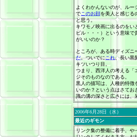
よくわかんないのが、ルー
で
このお顔
を美人と感じる
と思う。
キワモノ映画に出るのをい
ビル・・・）という意味で
がいいのか？
ところが、ある時ディズニ
だ
。ついでに
これ
。長い黒
キツいつり目。
つまり、西洋人の考える「
ジそのものなのである。
黒人の描写は、人種的特徴
いのか？という点はさてお
識の溝の深さと広さには、
2006年6月28日（水）
最近のギモン
リンク集の整備に着手。や
リンクしてくださる方、お