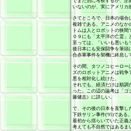
でまた別に考察するが、正
いないのが、実にアメリカ
さてところで、日本の場合
複雑である。アニメのなか
トムは人とロボットの狭間
０９にも「太平洋の亡霊」
至っては、「いいも悪いも
後日本にも安保闘争を筆頭
合赤軍事件を契機に終息し
その間、タツノコヒーロー
ズのロボットアニメは戦争
悪を相対化し続けた。
それでも、経済だけは順調
った。この辺の論考は「ゴ
藤健志）に詳しい。
で、その後の日本を直撃した
下鉄サリン事件('95)である
最初から揺らいでいた正義
考えても不自然ではあるま