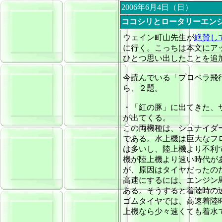
2006年6月4日（日）
ココシリとロータリーエン
ウェイン町山先生が
絶賛し
に行く。こっちは本文にア
ひとつ思い出したことを追
今読んでいる「プロペラ飛
ら、２題。
・「紅の豚」に出てきた、
が出てくる。
この両機種は、シュナイダ
である。水上機は巨大なフ
は多いし、陸上機より不利
機が陸上機より速い時代が
が、原因はタイヤだったの
高速にするには、エンジン
ある。そうすると着陸時の
ゴムタイヤでは、高速着陸
上機なら少々速くても着水