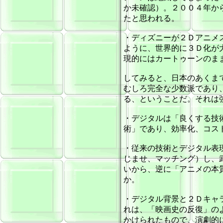
か未確認）。２００４年か
たと思われる。
・ディズニーが２Ｄアニメ
ように、世界的に３Ｄ化が
現的にはカートゥーンのま
してみると、日本のあくま
むしろ完全な少数派であり
る、ということだ。それは
・デジタルは「良くする技
術」であり、効率化、コス
・従来の技術とデジタル表
じませ、マッチング）し、
いから、逆に「アニメの本
か。
・デジタル背景と２Ｄキャ
れは、「映画史の反復」の
かけられたもので、演劇的