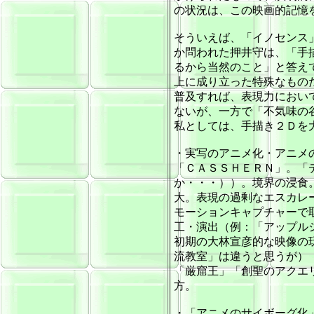
の状況は、この映画的記憶
そういえば、「イノセンス
か問われた押井守は、「手
るから当然のこと」と答え
上に成り立った特殊なもの
普及すれば、表現力におい
ないが、一方で「不気味の
私としては、手描き２Ｄを
・実写のアニメ化・アニメ
「ＣＡＳＳＨＥＲＮ」。「
か・・・））。境界の浸食
大。表現の過剰なエスカレ
モーションキャプチャーで
工・演出（例：「アップル
初期の大林宣彦的な映像の
流教室」は違うと思うが）
「厳窟王」「創聖のアクエ
方。
・「アニメのサイボーグ化