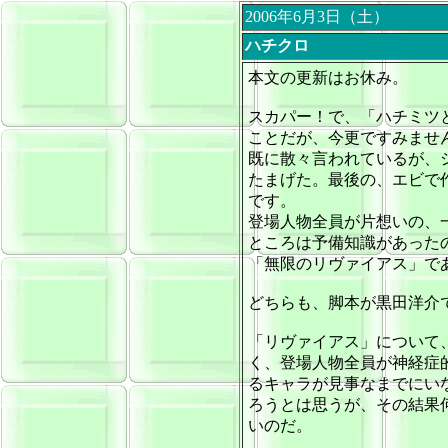
2006年6月3日（土）
ハチクロ
本文の更新はお休み。
スカパー！で、「ハチミツ
ことだが、今更ですみませ
既に散々言われているが、
たまげた。最後の、エビで
です。
登場人物全員が片想いの、
ところは予備知識があった
「無限のリヴァイアス」で
どちらも、脚本が黒田洋介
「リヴァイアス」について
く、登場人物全員が神経症
るキャラが見事なまでにい
ろうとは思うが、その結果
いのだ。