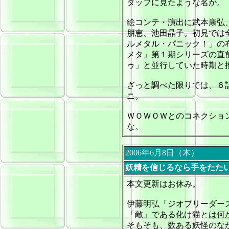
タッフに見たような名が。
絵コンテ・演出に武本康弘
朋恵、池田晶子。初見では
ルメタル・パニック！」の
メタ」第１期シリーズの直
ゥ」と並行していた時期と
ざっと調べた限りでは、６
ニ。
ＷＯＷＯＷとのコネクショ
な。
2006年6月8日（木）
妖精を信じるなら手をたた
本文更新はお休み。
伊藤明弘「ジオブリーダー
「敵」である化け猫とは何
そもそも、数ある妖怪のな