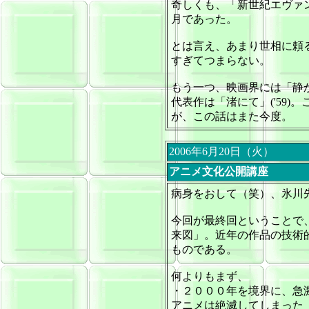
奇しくも、「新世紀エヴァ
月であった。
とは言え、あまり世相に頼
すぎてつまらない。
もう一つ、映画界には「静
代表作は「渚にて」('59
が、この話はまた今度。
2006年6月20日（火）
アニメ文化公開講座
病身をおして（笑）、氷川
今回が最終回ということで
来図」。近年の作品の技術
ものである。
何よりもまず、
・２０００年を境界に、急
アニメは絶滅してしまった