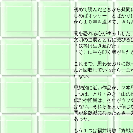
初めて読んだときから疑問
しめばオッケー、とばかり
から１０年を過ぎて、きち
闇を恐れる心が生み出した
文明の進展とともに滅びる
「奴等は生き延びた」
「そこに手を叩く者が居た
これまで、思わせぶりに散
んと回収していったら、こ
れない。
思想的に近い作品が、２本
１つは、とり・みき「山の
伝説や怪異は、それがウソ
はない。それらを人が信じ
間が多数派になったとき、
あった。
もう１つは福井晴敏「終戦