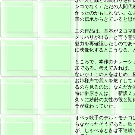
が、人と蟲との関わりを描
ンコでなく）ただの人間代
かったのかもしれない。な
衆の伝承からきていると思
この作品は、基本が２コマ
メリハリが出る、と言う意
魅力を再確認したものであ
に映像化するとこうなる、
ところで、本作のナレーシ
加である。考えてみれば、
ないか！この人をはじめ、
お姉様声で我々を魅了して
るのを見るのは、なんだか
特に榊原さんは、「新訳Ｚ
久々に妙齢の女性の役と期
ラが変わっていた。
オペラ歌手のデル・モナコ
らなかったそうである。歌
が、しゃべるときは不連続