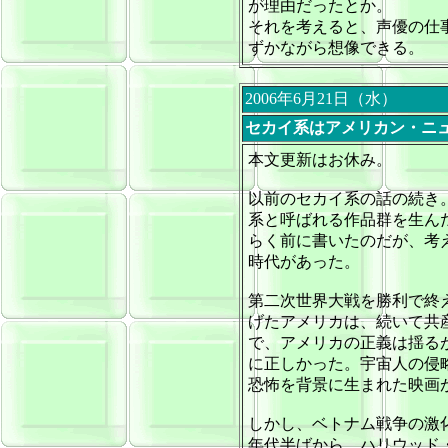
が理由だったとか。
それを考えると、声優の仕
ずかながら想像できる。
2006年6月21日（水）
セカイ系はアメリカン・ニ
本文更新はお休み。
以前のセカイ系の話の続き
系と呼ばれる作品群を生ん
らく前に書いたのだが、考
時代があった。
第二次世界大戦を勝利で終
げたアメリカは、続いて共
で、アメリカの正義は揺る
に正しかった。宇宙人の侵
恐怖を背景に生まれた映画
しかし、ベトナム戦争の激
年代半ばから、ハリウッド