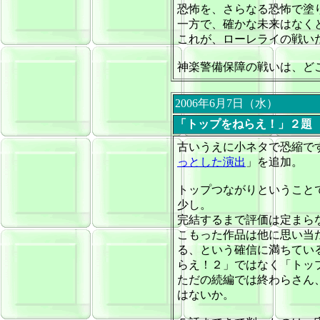
恐怖を、さらなる恐怖で塗
一方で、確かな未来はなく
これが、ローレライの戦い
神楽警備保障の戦いは、ど
2006年6月7日（水）
「トップをねらえ！」２題
古いうえに小ネタで恐縮で
っとした演出
」
を追加。
トップつながりということ
少し。
完結するまで評価は定まら
こもった作品は他に思い当
る、という確信に満ちてい
らえ！２」ではなく「トッ
ただの続編では終わらさん
はないか。