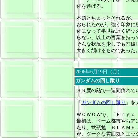
化を遂げる。
本題とちょっとそれるが、
おられたのが、強く印象に
化になって半世紀近く経つ
らない」以上の言葉を持っ
そんな状況を少しでも打破
大きく頷けるものであった
2006年6月19日（月）
ガンダムの回し蹴り
３９度の熱で一週間倒れて
「
ガンダムの回し蹴り
」を
ＷＯＷＯＷで、「Ｅｒｇｏ
最初は、ドーム都市やらア
たり、弐瓶勉「ＢＬＡＭＥ
が、ダークな雰囲気とエッ