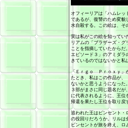
オフィーリアは「ハムレッ
であるが、復讐のため変貌
水自殺する。この絵は、そ
実は私がこの絵を知ってい
リアムの「ブラザーズ・グ
ことを指摘していたからだ
エピソード３」のアミダラ
きているのではないかと私
「Ｅｒｇｏ Ｐｒｏｘｙ」
たとき、私はこの作品が、
ないかと思うようになった
３部がまさに同じ題名だが
に代表されるように、王位
帰還を果たし王位を取り戻
追われた王はビンセント・
の役回りだろうか。リルは
ビンセントが旅を終え、ロ