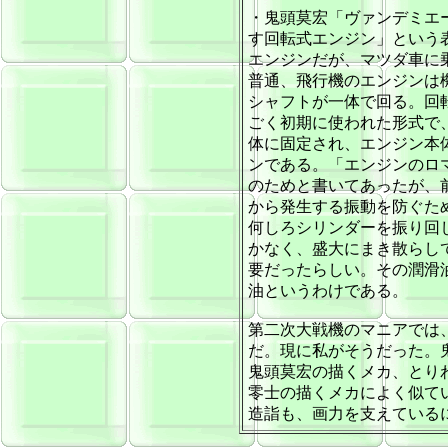
・鬼頭莫宏「ヴァンデミエ
す回転式エンジン」という
エンジンだが、マツダ車に
普通、飛行機のエンジンは
シャフトが一体で回る。回
ごく初期に使われた形式で
体に固定され、エンジン本
ンである。「エンジンのロ
のためと書いてあったが、
から発生する振動を防ぐた
何しろシリンダーを振り回
かなく、盛大にまき散らし
要だったらしい。その潤滑
油というわけである。
第二次大戦機のマニアでは
だ。現に私がそうだった。
鬼頭莫宏の描くメカ、とり
零士の描くメカによく似て
造詣も、画力を支えている