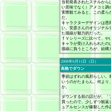
当初発表されたスチルから
い意味でなく）アメコミ調
実際観てみると、この柔ら
だ。
キャラクターデザインは恩
い。安彦さんのオリジナル
た描線が魅力的だった。
ＴＶシリーズに比べて、や
キャラが受け入れられたの
描線に負うところが、結構
2006年6月11日（日）
高熱でダウン
季節はずれの風邪らしい。
いうのがたまらん。何より
か。
ダウンする前の話だが、「
買ったので、少しずつ観返
ュアルセンスが爆裂した作