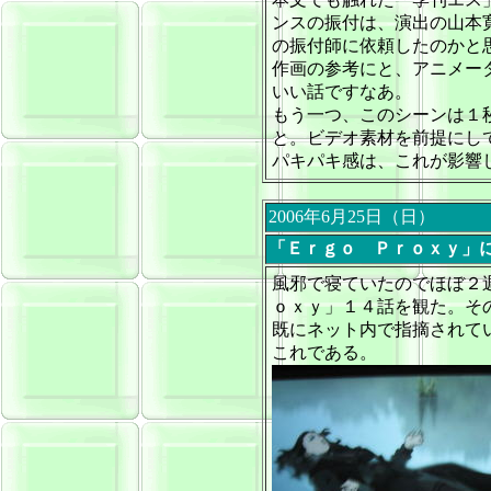
ンスの振付は、演出の山本
の振付師に依頼したのかと
作画の参考にと、アニメー
いい話ですなあ。
もう一つ、このシーンは１
と。ビデオ素材を前提にし
パキパキ感は、これが影響
2006年6月25日（日）
「Ｅｒｇｏ Ｐｒｏｘｙ」
風邪で寝ていたのでほぼ２
ｏｘｙ」１４話を観た。そ
既にネット内で指摘されて
これである。