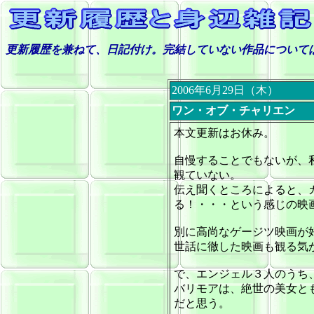
更新履歴を兼ねて、日記付け。完結していない作品について
2006年6月29日（木）
ワン・オブ・チャリエン
本文更新はお休み。
自慢することでもないが、
観ていない。
伝え聞くところによると、
る！・・・という感じの映
別に高尚なゲージツ映画が
世話に徹した映画も観る気
で、エンジェル３人のうち
バリモアは、絶世の美女と
だと思う。