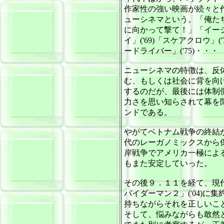
作家性の強い映画が続々と
ューシネマという。「俺たち
に向かって撃て！」「イー
イ」('69)「スケアクロウ」
ードライバー」('75)・・・
ニューシネマの特徴は、反
む、もしくは社会に背を向
するのだが、最後には体制
力さを思い知らされて幕を
ンドである。
やがてベトナム戦争の終結
代のレーガノミックスから
岸戦争でアメリカ一極によ
もまた安定していった。
その後９．１１を経て、現
パイダーマン２」('04)
持ちながらそれを正しいこ
そして、悩みながらも敢然