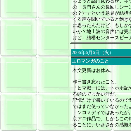
ちょっと話は変わるが、ネ
の「長門さんの長回しシー
の？）」という意見が結構
くる声を聞いていると飽き
に思ったんだけど、もしか
いか？地上波の音声には完
けど、結構センタースピー
2006年6月6日（火）
エロマンガのこと
本文更新はお休み。
昨日書き忘れたこと。
「ヒマ戦」には、トホホ記
ろ頭のでっかい汗だ。
記憶だけで書いているので
ではまだ使っていなかった
ョンコメディではあったが
京アニ作品で、しかもこの
ることに、いささかの感慨