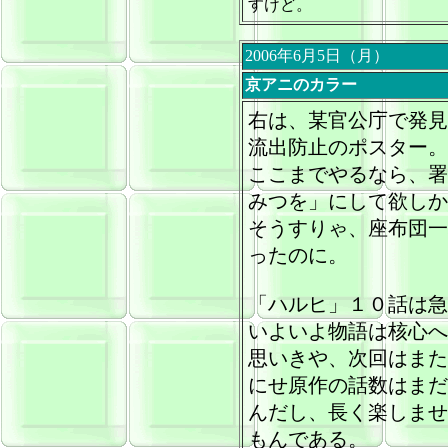
すけど。
2006年6月5日（月）
京アニのカラー
右は、某官公庁で発見
流出防止のポスター。
ここまでやるなら、署
みつを」にして欲しか
そうすりゃ、座布団一
ったのに。
「ハルヒ」１０話は急
いよいよ物語は核心へ
思いきや、次回はまた
にせ原作の話数はまだ
んだし、長く楽しませ
もんである。