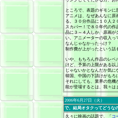
ところで、表題のギモンに
アニメは、なぜあんなに原
る。３０分作品に１０人２
スカパー！で８０年代の作
品に３～４人しか、原画が
い。アニメーターの収入っ
なんじゃなかったっけ？
制作費が上がったという話
いや、もちろん作品のレベ
けど、予算の上限がある以
じゃないかとなんだか気に
韓国、中国の下請けがもろ
それにしても、業界の危機
能が登場するとは、我々は
2006年6月27日（火）
で、結局オタクってどうな
久々に映画の話題で、「
コ