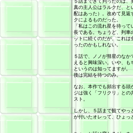
５話まできて判ったのは、
真の主人公はラルクだ、と
配はあった）。改めて見返
クによるものだった。
「私はこの流れ星を待って
長である。ちょうど、列車
ットに続くのだが、これは
ったのかもしれない。
５話で、ノノが彗星のなか
えると興味深い。いや、も
というのは知ってますが。
後は完結を待つのみ。
なお、本作でも頻出する頭
ジは強く「フリクリ」との
スト。
しかし、５話まで観てやっ
が付いたオレって、ひょっ