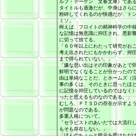
ルフ・デーゲン 文春文庫）であ
タイトルも過激だが、中身はさら
粉砕してくれるのが快感だが、ト
ミソ。
例えば、フロイトの精神科学の中
な記憶は無意識に抑圧され、悪影
に切って捨てる。
「６０年以上にわたって研究がお
考え出されたにもかかわらず、抑
まで得られていない。」
「嫌な思い出はその印象があとで
鮮明でなくなることが分かったの
由は単純なことだ、とホームズ（
事の多くは、そのときに思ったほ
に記憶を抑圧しているのではなく
ったと思えるものなのである。」
むしろ、ＰＴＳＤの存在が示すよ
が問題なのである。
多重人格について。
「セラピストのあいだでは大流行
もそも存在しない。」
「ほんのちょっと暗示を受けただ