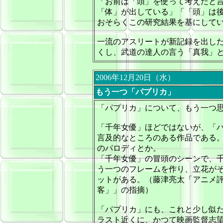
「お前は「頭」を使って考えたと
「体」が出している」「「頭」は
おそらくこの研究結果を基にして
一流のアスリートが新記録を出し
くし、武道の達人の言う「真我」
2006年12月20日（水）
もう一つ「パプリカ」
「パプリカ」について、もう一つ
「千年女優」ほどではないが、
「
言及的なところのある作品である
のパロディとか。
「千年女優」の冒頭のシーンで、
う一つのフレームを作り、立花が
ットがある。（藤津亮太「アニメ
客」」の指摘）
「パプリカ」にも、これと少し似
ラスト近くに、かつて映画監督志