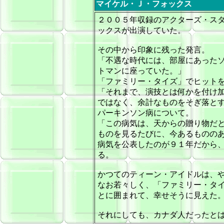
マイケル・Ｊ・フォックス
２００５年収録のアクターズ・ス
ックスが出演していた。
その中から印象に残った発言。
「不遇な時代には、部屋にあった
トマンに座っていた。」
「ファミリー・タイズ」でヒット
「それまで、演技とは何かを付け
ではなく、余計なものをそぎ落と
パーキンソン病について。
「この病気は、天からの贈り物だ
ものを見るたびに、今あるものの
病気を公表したのが９１年だから
る。
かつてのティーン・アイドルは、
なお若々しく、「ファミリー・タ
とに囲まれて、幸せそうに見えた
それにしても、カナダ人だったと