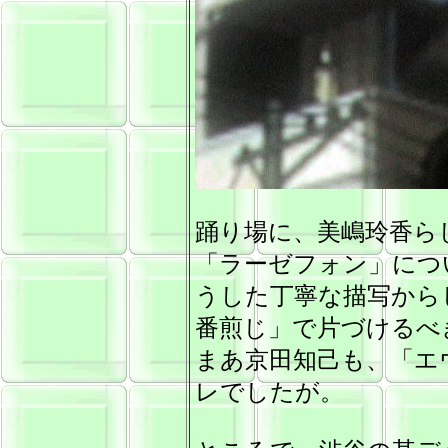
踊り場に、美嶋玲香ら
「ラーゼフォン」につ
うした丁寧な描写から
番煎じ」で片づけるべ
まあ京田知己も、「エ
レでしたが。