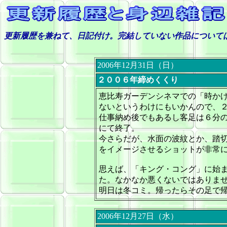
更新履歴を兼ねて、日記付け。完結していない作品について
2006年12月31日（日）
２００６年締めくくり
恵比寿ガーデンシネマ
での「時か
ないというわけにもいかんので、
仕事納め後でもあるし客足は６分
にて終了。
今さらだが、水面の波紋とか、踏
をイメージさせるショットが非常
思えば、「キング・コング」に始
た。なかなか悪くないではありま
明日は冬コミ。帰ったらその足で
2006年12月27日（水）