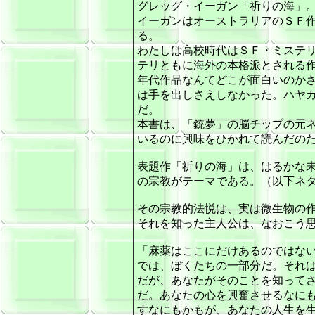
グレッグ・イーガン「祈りの海」
イーガンはオーストラリアのＳＦ
る。
わたしは高校時代はＳＦ・ミステ
テリともに海外の本格派とされる
年代作品なんてどこが面白いのか
は手を出しさえしなかった。ハヤ
だ。
本書は、「銃夢」の脳チップの元
いるのに興味をひかれて読んだの
表題作「祈りの海」は、はるかな
の宗教がテーマである。（以下ネ
その宗教的法悦は、実は微生物の
それを知った主人公は、なおこう
「麻薬はここにだけあるのではな
では、ぼくたちの一部分だ。それ
だが、あなたがそのことを知って
だ。あなたの心を興奮させるなに
すなにもかもが、あなたの人生を