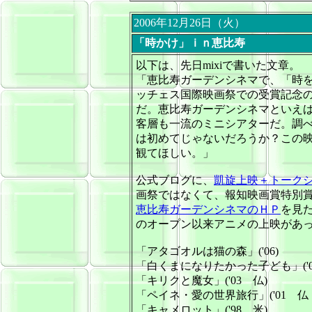
2006年12月26日（火）
「時かけ」ｉｎ恵比寿
以下は、先日mixiで書いた文章。
「恵比寿ガーデンシネマで、「時
ッチェス国際映画祭での受賞記念
だ。恵比寿ガーデンシネマといえ
客層も一流のミニシアターだ。調
は初めてじゃないだろうか？この
観てほしい。」
公式ブログに、
凱旋上映＋トーク
画祭ではなくて、報知映画賞特別
恵比寿ガーデンシネマのＨＰ
を見
のオープン以来アニメの上映があ
「アタゴオルは猫の森」('06)
「白くまになりたかった子ども」('0
「キリクと魔女」('03 仏)
「ペイネ・愛の世界旅行」('01 仏
「キャメロット」('98 米)