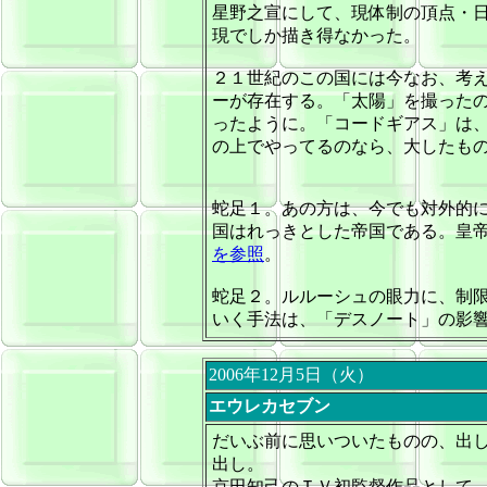
星野之宣にして、現体制の頂点・
現でしか描き得なかった。
２１世紀のこの国には今なお、考
ーが存在する。「太陽」を撮った
ったように。「コードギアス」は
の上でやってるのなら、大したも
蛇足１。あの方は、今でも対外的
国はれっきとした帝国である。皇
を参照
。
蛇足２。ルルーシュの眼力に、制
いく手法は、「デスノート」の影
2006年12月5日（火）
エウレカセブン
だいぶ前に思いついたものの、出
出し。
京田知己のＴＶ初監督作品として