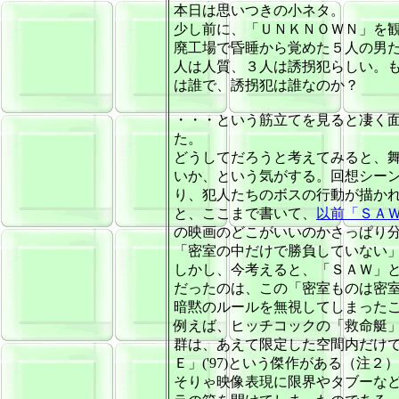
本日は思いつきの小ネタ。
少し前に、「ＵＮＫＮＯＷＮ」を
廃工場で昏睡から覚めた５人の男
人は人質、３人は誘拐犯らしい。
は誰で、誘拐犯は誰なのか？
・・・という筋立てを見ると凄く
た。
どうしてだろうと考えてみると、
いか、という気がする。回想シー
り、犯人たちのボスの行動が描か
と、ここまで書いて、
以前「ＳＡ
の映画のどこがいいのかさっぱり
「密室の中だけで勝負していない
しかし、今考えると、「ＳＡＷ」
だったのは、この「密室ものは密
暗黙のルールを無視してしまった
例えば、ヒッチコックの「救命艇」('4
群は、あえて限定した空間内だけ
Ｅ」('97)という傑作がある（注２
そりゃ映像表現に限界やタブーな