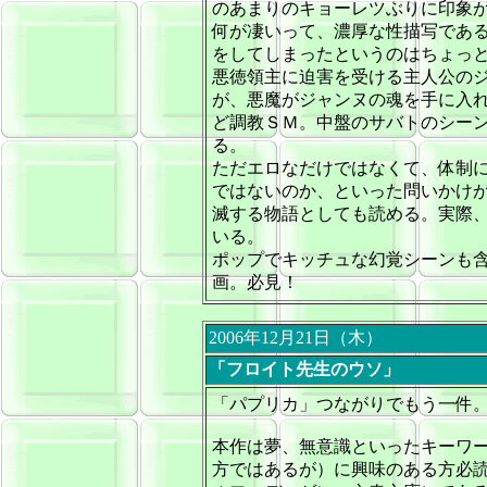
のあまりのキョーレツぶりに印象
何が凄いって、濃厚な性描写であ
をしてしまったというのはちょっ
悪徳領主に迫害を受ける主人公の
が、悪魔がジャンヌの魂を手に入
ど調教ＳＭ。中盤のサバトのシー
る。
ただエロなだけではなくて、体制
ではないのか、といった問いかけ
滅する物語としても読める。実際
いる。
ポップでキッチュな幻覚シーンも
画。必見！
2006年12月21日（木）
「フロイト先生のウソ」
「パプリカ」つながりでもう一件
本作は夢、無意識といったキーワ
方ではあるが）に興味のある方必