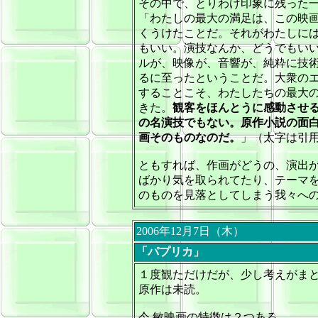
その中で、とりわけ印象に残った
「わたしの最大の満足は、この映
くうけたことだ。それがわたしに
もいい。演技なんか、どうでもい
ルが、映像が、音響が、純粋に技
るに至ったということだ。大衆の
することこそ、わたしたちの最大
きた。
観客をほんとうに感動させ
の名演技でもない。原作小説の面
画そのものなのだ。
」（太字は引
ともすれば、作画がどうの、演出
ばかり気を取られてたり、テーマ
のものを見落としてしまう我々へ
2006年12月7日（木）
「
パプリカ
」
１度観ただけだが、少し考えがま
原作は未読。
今 敏映画の特徴は２つある。