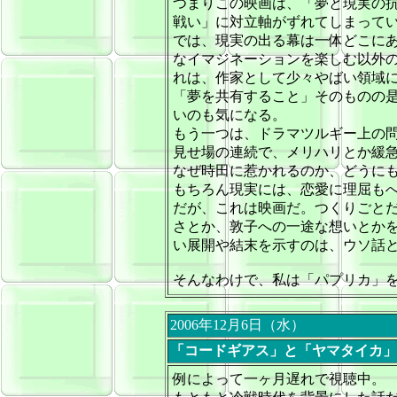
つまりこの映画は、「夢と現実の
戦い」に対立軸がずれてしまって
では、現実の出る幕は一体どこに
なイマジネーションを楽しむ以外
れは、作家として少々やばい領域
「夢を共有すること」そのものの
いのも気になる。
もう一つは、ドラマツルギー上の
見せ場の連続で、メリハリとか緩
なぜ時田に惹かれるのか、どうに
もちろん現実には、恋愛に理屈も
だが、これは映画だ。つくりごと
さとか、敦子への一途な想いとか
い展開や結末を示すのは、ウソ話
そんなわけで、私は「パプリカ」
2006年12月6日（水）
「コードギアス」と「ヤマタイカ」
例によって一ヶ月遅れで視聴中。