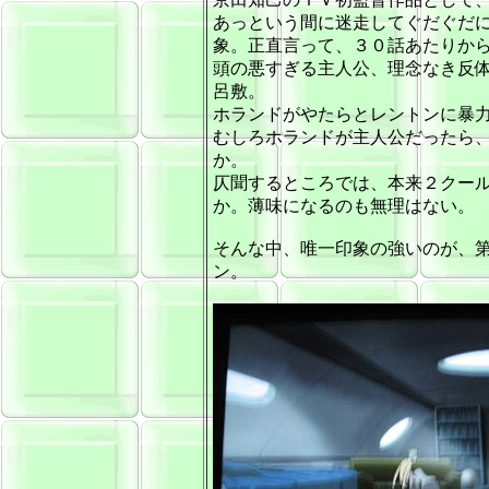
あっという間に迷走してぐだぐだ
象。正直言って、３０話あたりか
頭の悪すぎる主人公、理念なき反
呂敷。
ホランドがやたらとレントンに暴
むしろホランドが主人公だったら
か。
仄聞するところでは、本来２クー
か。薄味になるのも無理はない。
そんな中、唯一印象の強いのが、第１０話「
ン。