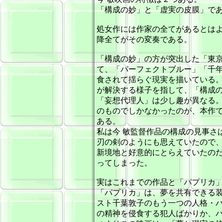
「構成の妙」と「虚実の皮膜」で
処女作には作家の全てがあるとは
降全てがその変奏である。
「構成の妙」の方が突出した「東
て、「パーフェクトブルー」「千
食されて揺らぐ現実を描いている
が解決する様子を指して、「構成
「妄想代理人」は少し趣が異なる
のものでしかなかったのが、本作
ある。
私は今 敏監督作品の構成の見事さ
刃の剣のようにも思えていたので
新境地と好意的にとらえていたの
ってしまった。
実はこれまでの作品と「パプリカ
「パプリカ」は、夢を共有できる
スト千葉敦子のもう一つの人格・
の精神を侵食する犯人ばかりか、