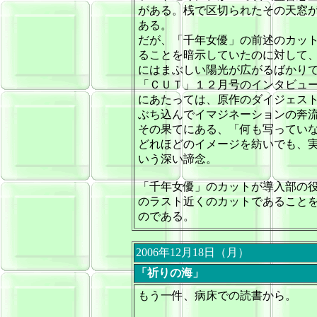
がある。桟で区切られたその天窓
ある。
だが、「千年女優」の前述のカッ
ることを暗示していたのに対して
にはまぶしい陽光が広がるばかり
「ＣＵＴ」１２月号のインタビュー
にあたっては、原作のダイジェス
ぶち込んでイマジネーションの奔
その果てにある、「何も写ってい
どれほどのイメージを紡いでも、
いう深い諦念。
「千年女優」のカットが導入部の
のラスト近くのカットであること
のである。
2006年12月18日（月）
「祈りの海」
もう一件、病床での読書から。