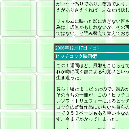
が･･････偽りであり、堕落であ
えがありさえすれば－あなたは決
フィルムに映った影に過ぎない何
為は、虚無かもしれないが、その
ではない、と読み替えて覚えてお
2006年12月17日（日）
ヒッチコック映画術
この１週間ほど、風邪をこじらせ
れが噂に聞く熱による幻覚？とい
生き返った。
長らく寝たままだったので、読み
そのうちの一冊が、この「ヒッチ
ンソワ・トリュフォーによるヒッ
コックの監督作品にいちいち自ら
ーで３５０ページもある重い本な
ず、今までかかってしまった。