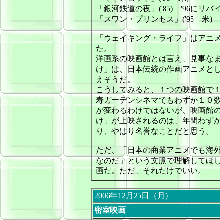
「銀河鉄道の夜」('85) '96にリ
「スワン・プリンセス」('95 米)
「ウェイキング・ライフ」はアニ
た。
洋画系の映画館とは言え、見事な
け」は、日本伝統の作画アニメと
えそうだ。
こうしてみると、１つの映画館で
寿ガーデンシネマでもわずか１０
が変わるわけではないが、映画館
け」が上映されるのは、年間わず
り、やはり名誉なことだと思う。
ただ、「日本の商業アニメでも海
なのだ」という文脈で理解してほ
画だ。ただ、それだけでいい。
2006年12月25日（月）
密室映画