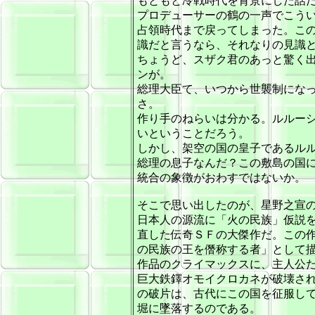
もともと冷戦時代を背景にした話
プロデューサーの鶴の一声でこう
占領時代まで戻ってしまった。こ
識だと言うなら、それなりの見識
ちょうど、スザク君のあっと驚く
ンが。
総理大臣て、いつから世襲制にな
さ。
作り手のねらいは分かる。ルルー
いということだろう。
しかし、架空の国の皇子であるル
総理の息子なんだ？この敷島の国
統合の象徴がおわすではないか。
そこで思い出したのが、星野之宣
日本人の源流に「火の民族」仮説
直した伝奇ＳＦの大傑作だ。この
の民族の王を僭称する者」として
作品のクライマックスに、主人公
巨大鉄鐸オモイクロカネが破壊さ
の破片は、古代にこの国を征服し
堀に墜落するのである。