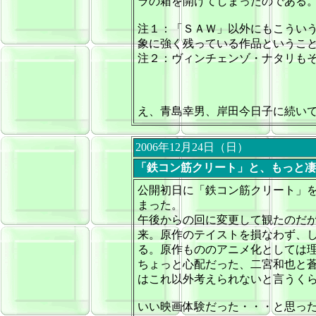
ラの箱を開けてしまったのである
注１：「ＳＡＷ」以外にもこうい
象に強く残っている作品というこ
注２：ヴィンチェンゾ・ナタリも
え、青島幸男、岸田今日子に続いて
2006年12月24日（日）
「鉄コン筋クリート」と、もっと凄
公開初日に「鉄コン筋クリート」
まった。
午後からの回に変更して観たのだ
来。原作のテイストを損なわず、
る。原作もののアニメ化としては
ちょっと心配だった、二宮和也と
はこれ以外考えられないと言うく
いい映画体験だった・・・と思ったら