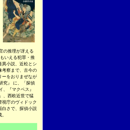
官の推理が冴える
ともいえる犯罪・推
怪異小説、近松とシ
像考察まで、古今の
リーをおりまぜなが
研究』 に、「探偵
イ、『マクベス』
」、西欧近世で猛
警視庁のヴィドック
面白さで、探偵小説
成。