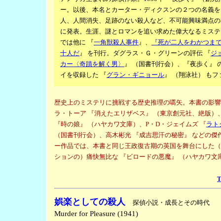
ー。以後、本名とカーター・ディクスンの２つの名義を
人、人間消失、足跡のない殺人など、不可能興味満点の
に発表。生涯、謎とロマンを追い求めた偉大なるミステ
では他に 『
一角獣殺人事件
』、
『死が二人をわかつま
十人だ
』 を刊行。
ダグラス・Ｇ・グリーンの評伝 『
ジ
カー〈奇蹟を解く男〉
』 （国書刊行会）、『夜歩く』 
イを収録した 『
グラン・ギニョール
』 （翔泳社） も
歴史上のミステリに挑戦する歴史推理の嚆矢。本書の影響
ラ・トーア 『消えたエリザベス』 （東京創元社、絶版）
『時の娘』 （ハヤカワ文庫）、P・D・ジェイムズ 『
ラト
（国書刊行会）、高木彬光 『成吉思汗の秘密』 などの傑
ー作品では、本書と同じ王政復古期の英国を舞台にした（
ションの）痛快無比な 『ビロードの悪魔』 （ハヤカワ文
娯楽としての殺人
探偵小説・成長とその時代
Murder for Pleasure (1941)