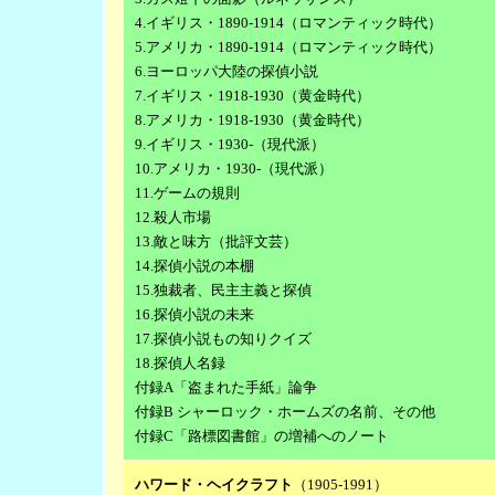
4.イギリス・1890-1914（ロマンティック時代）
5.アメリカ・1890-1914（ロマンティック時代）
6.ヨーロッパ大陸の探偵小説
7.イギリス・1918-1930（黄金時代）
8.アメリカ・1918-1930（黄金時代）
9.イギリス・1930-（現代派）
10.アメリカ・1930-（現代派）
11.ゲームの規則
12.殺人市場
13.敵と味方（批評文芸）
14.探偵小説の本棚
15.独裁者、民主主義と探偵
16.探偵小説の未来
17.探偵小説もの知りクイズ
18.探偵人名録
付録A「盗まれた手紙」論争
付録B シャーロック・ホームズの名前、その他
付録C「路標図書館」の増補へのノート
ハワード・ヘイクラフト
（1905-1991）