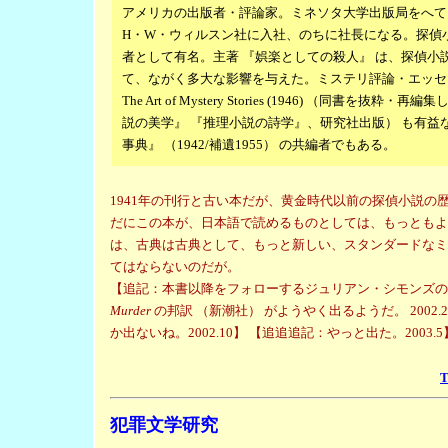
アメリカの出版者・評論家。ミネソタ大学出版局をへて
H・W・ウィルスン社に入社、のちに社長になる。探偵
者として有名。主著 『娯楽としての殺人』 は、探偵小
て、ながく多大な影響を与えた。ミステリ評論・エッセ
The Art of Mystery Stories (1946) （同書を抜
説の美学』 『推理小説の詩学』、研究社出版） も有益
事典』 （1942/補遺1955） の共編者でもある。
1941年の刊行と古い本だが、黄金時代以前の探偵小説の
だにこの本が、日本語で読めるものとしては、もっともよ
は、古典は古典として、もっと新しい、スタンダードなミ
てはならないのだが。
【追記：本書以降をフォローするジュリアン・シモンズ
Murder
の邦訳 （新潮社） がようやく出るようだ。 2002.
か出ないね。2002.10】 【追追追記：やっと出た。2003.5
犯罪文学研究