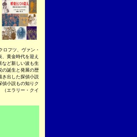
、クロフツ、ヴァン・
表、黄金時代を迎え
派など新しい波も生
説の誕生と発展の歴
描き出した探偵小説
探偵小説もの知りク
」（エラリー・クイ