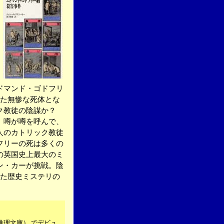
ドマンド・ゴドフリ
れた無惨な死体とな
ック教徒の陰謀か？
、噂が噂を呼んで、
人のカトリック教徒
フリーの死は多くの
の英国史上最大のミ
ン・カーが挑戦。陰
した歴史ミステリの
元推理文庫） でデビュ