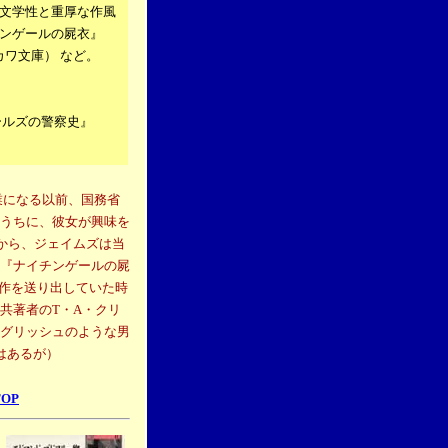
文学性と重厚な作風
ンゲールの屍衣』
カワ文庫） など。
ールズの警察史』
業になる以前、国務省
うちに、彼女が興味を
から、ジェイムズは当
『ナイチンゲールの屍
力作を送り出していた時
共著者のT・A・クリ
グリッシュのような男
はあるが）
TOP