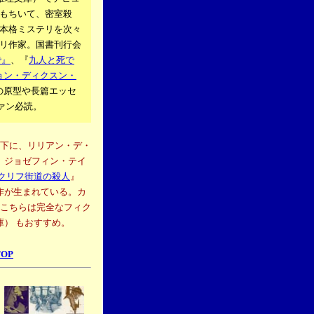
もちいて、密室殺
本格ミステリを次々
リ作家。国書刊行会
で』
、
『
九人と死で
ョン・ディクスン・
の原型や長篇エッセ
ファン必読。
下に、リリアン・デ・
、ジョゼフィン・テイ
クリフ街道の殺人
』
作が生まれている。カ
こちらは完全なフィク
庫） もおすすめ。
TOP