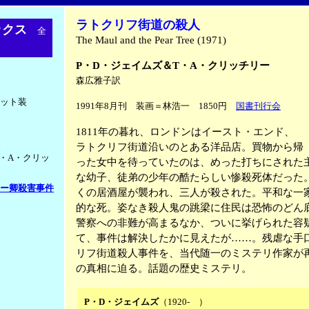
ラトクリフ街道の殺人
ックス
全
The Maul and the Pear Tree (1971)
P・D・ジェイムズ＆T・A・クリッチリー
森広雅子訳
ット装
1991年8月刊 装画＝林浩一 1850円
国書刊行会
1811年の暮れ、ロンドンはイースト・エンド、
ラトクリフ街道沿いのとある洋品店。買物から帰
T・A・クリッ
った女中を待っていたのは、めった打ちにされた
な幼子、徒弟の少年の酷たらしい惨殺死体だった。
ー卿殺害事件
くの居酒屋が襲われ、三人が殺された。平和な一
的な死。姿なき殺人鬼の跳梁に住民は恐怖のどん
警察への非難が高まるなか、ついに挙げられた容
て、事件は解決したかに見えたが……。残虐な手
リフ街道殺人事件を、当代随一のミステリ作家が
の真相に迫る。話題の歴史ミステリ。
P・D・ジェイムズ
（1920- ）