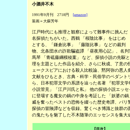
小酒井不木
1991年9月刊 2718円
[amazon]
装画＝大蘇芳年
江戸時代にも推理と観察によって難事件に挑んだ
名探偵たちがいた。西鶴 「桜陰比事」 をはじめ
とする、「鎌倉比事」 「藤陰比事」 などの裁判
物、北条団水の詐欺騙盗譚 「昼夜用心記」、名判
馬琴 「青砥藤綱模稜案」 など、探偵小説の先駆
理を主題とした作品を紹介、さらに秋成、了意の
ェークスピアにおける殺人比較論、黙阿弥の悪人
文献をひもとき、古典・科学・民俗学のペダント
ら、日本犯罪文学の系譜を辿った名著 『犯罪文学
小説管見」「江戸川氏と私」 他の探偵小説エッセ
に登場する魔女の鍋の中身を考証した 「妖婆の鍋
威を奮ったペストの恐怖を綴った歴史奇譚、パリ
探偵の冒険譚などを収録。驚くべき博識と抜群の
の鬼たちを魅了した不木随筆のエッセンスを集大
【目次】