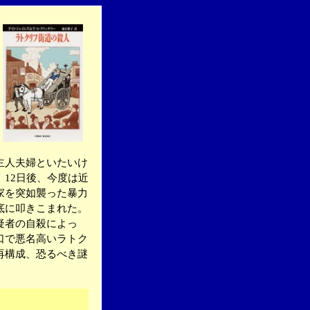
主人夫婦といたいけ
12日後、今度は近
家を突如襲った暴力
底に叩きこまれた。
疑者の自殺によっ
口で悪名高いラトク
再構成、恐るべき謎