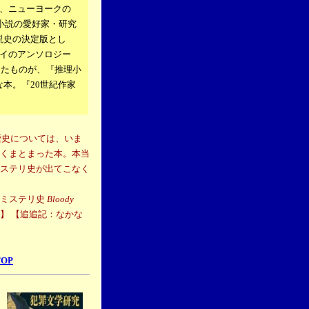
、ニューヨークの
小説の愛好家・研究
説史の決定版とし
イのアンソロジー
粋・再編集したものが、『推理小
な本。『20世紀作家
歴史については、いま
くまとまった本。本当
ステリ史が出てこなく
のミステリ史
Bloody
2】 【追追記：なかな
】
TOP