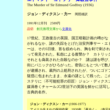
The Murder of Sir Edmund Godfrey (1936)
ジョン・ディクスン・力ー
岡照雄訳
1991年12月刊 2589円
品切
創元推理文庫から
文庫化
17世紀、王政復古の英国、国王暗殺計画の噂がな
がれるなか、謎の失踪をとげた治安判事サー・エ
ーは、その5日後、首を絞められ、胸を剣で刺さ
って発見された。私怨による復讐か？ カトリ
それとも偽装された自殺なのか？ 謎は謎を呼び
街にパニックがひろがった。密告にもとづいて数
が逮捕され、裁判の上処刑されたが、ついにゴド
疑惑に包まれたまま、永遠の謎として残った。こ
ステリに〈不可能犯罪の巨匠〉ジョン・ディクス
媒渦巻くチャールズ2世治下の英国を鮮かに活写
古典的名作。
ジョン・ディクスン・カー
(1906-1977)
アメリカ生まれの探偵作家。
1930年 『夜歩く』 （創