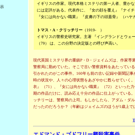
イギリスの作家。現代本格ミステリの第一人者、豊かな
示
には定評がある。代表作に、『女の顔を覆え』『ナイチ
『女には向かない職業』 『皮膚の下の頭蓋骨』 （ハヤ
トマス・A・クリッチリー
（1919- ）
イギリスの警察史研究家。主著 『イングランドとウェ
（79） は、この分野の決定版との呼び声高い。
現代英国ミステリ界の重鎮P・D・ジェイムズは、作家専
警察局に勤めていた。そこで古い警察資料をあたっている
引かれたのがこの事件。160年も前の古い記録や新聞記事
時の状況や、人々の心理状態をあざやかに甦らせていく。
衣』 （71）、『女には向かない職業』 （72） といった
期の作品だけに、読み応え十分の作品に仕上がっている。
ッチリーは、警察局の上司。もしかしたら、アダム・ダル
だったのだろうか？（年齢はジェイムズのほうが1歳上で
エドマンド・ゴドフリー卿殺害事件