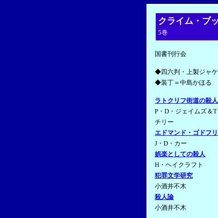
クライム・ブ
5巻
国書刊行会
◆四六判・上製ジャケ
◆装丁＝中島かほる
ラトクリフ街道の殺人
P・D・ジェイムズ＆
チリー
エドマンド・ゴドフリ
J・D・カー
娯楽としての殺人
H・ヘイクラフト
犯罪文学研究
小酒井不木
殺人論
小酒井不木