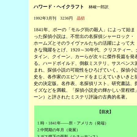
ハワード・ヘイクラフト
林峻一郎訳
1992年3月刊 3236円
品切
1841年、ポーの「モルグ街の殺人」によって始ま
った探偵小説は、不世出の名探偵シャーロック・
ホームズとそのライヴァルたちの活躍によって大
きな飛躍をとげ、
1920～30年代、クリスティー
タイン、クイーン、カーらが次々に傑作長篇を発
る。ハードボイルド、倒叙ミステリ、サスペンス
まれ、探偵小説の可能性をひろげていく。探偵小
史を、各作家のエピソードをまじえていきいきと
史の決定版。名作表、名探偵リスト、研究書誌、
イズなどを満載、「探偵小説史の輝かしい里程標
ーン）と評されたミステリ評論の古典的名著。
【目次】
1.時・1841年――所・アメリカ（発端）
2.中間期の年月（発展）
3.ガス燈下の面影（ルネッサンス）