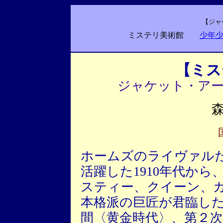
【ジャ
ミステリ美術館
少年
【ミス
ジャケット・ア
ホームズのライヴァル
活躍した1910年代から
スティー、クイーン、
本格派の巨匠が君臨し
間〈黄金時代〉、第２次