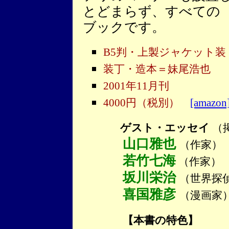
とどまらず、すべての 
ブックです。
B5判・上製ジャケット装
装丁・造本＝妹尾浩也
2001年11月刊
4000円（税別）
[amazon
ゲスト・エッセイ
（
山口雅也
（作家）
若竹七海
（作家）
坂川栄治
（世界探
喜国雅彦
（漫画家
【本書の特色】