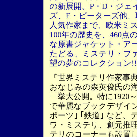
の新展開、P・D・ジェ
ズ、E・ピーターズ他、
人気作家まで、欧米ミ
100年の歴史を、460点
な原書ジャケット・ア
たどる、ミステリ・フ
望の夢のコレクション!!
『世界ミステリ作家事典
おなじみの森英俊氏の
一挙大公開。特に1920
で華麗なブックデザイン
ポーツ｣ ｢鉄道｣ など
ワ・ミステリ、創元推
テリのコーナーも設置