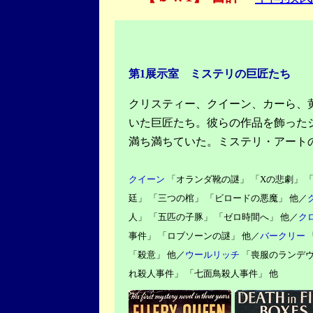
第1展示室 ミステリの巨匠たち
クリスティー、クイーン、カーら、
いた巨匠たち。彼らの作品を飾った
満ち満ちていた。ミステリ・アート
クイーン
「オランダ靴の謎」 「Xの悲劇」 「
廷」 「三つの棺」 「ビロードの悪魔」 他／
人」 「五匹の子豚」 「ゼロ時間へ」 他／
ク
事件」 「ロブソーンの謎」 他／
バークリー
「殺意」 他／
ウールリッチ
「喪服のランデヴ
れ殺人事件」 「七面鳥殺人事件」 他