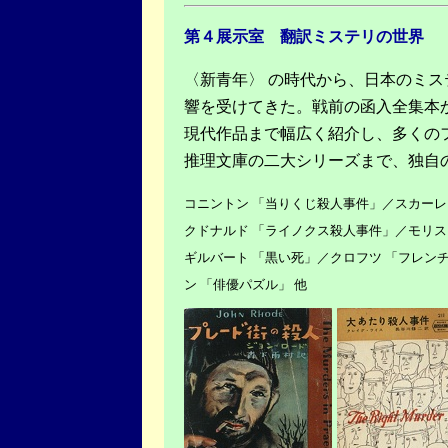
第４展示室 翻訳ミステリの世界
〈新青年〉 の時代から、日本のミ
響を受けてきた。戦前の函入全集本
現代作品まで幅広く紹介し、多くの
推理文庫の二大シリーズまで、独自
コニントン 「当りくじ殺人事件」／スカーレ
クドナルド 「ライノクス殺人事件」／モリス
ギルバート 「黒い死」／クロフツ 「フレンチ
ン 「俳優パズル」 他