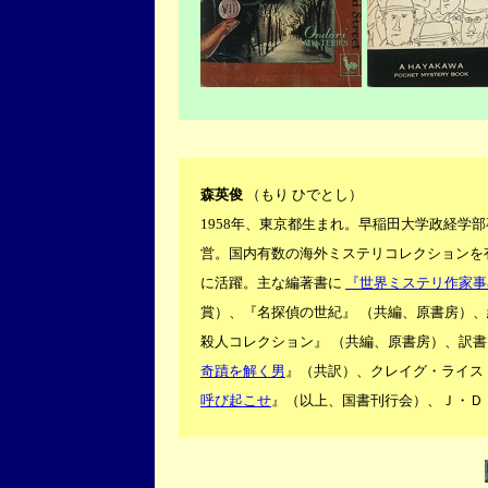
森英俊
（もり ひでとし）
1958年、東京都生まれ。早稲田大学政経学部卒業
営。国内有数の海外ミステリコレクションを
に活躍。主な編著書に
『世界ミステリ作家事
賞）、
『名探偵の世紀』 （共編、原書房）、
殺人コレクション』 （共編、原書房）、訳
奇蹟を解く男
』（共訳）、クレイグ・ライス
呼び起こせ
』（以上、国書刊行会）、Ｊ・Ｄ