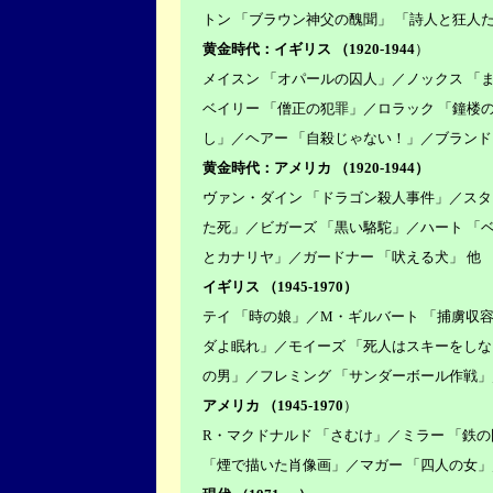
トン 「ブラウン神父の醜聞」 「詩人と狂人た
黄金時代：イギリス （1920-1944
）
メイスン 「オパールの囚人」／ノックス 「
ベイリー 「僧正の犯罪」／ロラック 「鐘楼
し」／ヘアー 「自殺じゃない！」／ブランド
黄金時代：アメリカ （1920-1944）
ヴァン・ダイン 「ドラゴン殺人事件」／スタ
た死」／ビガーズ 「黒い駱駝」／ハート 「
とカナリヤ」／ガードナー 「吠える犬」 他
イギリス （1945-1970）
テイ 「時の娘」／M・ギルバート 「捕虜収
ダよ眠れ」／モイーズ 「死人はスキーをしな
の男」／フレミング 「サンダーボール作戦」
アメリカ （1945-1970
）
R・マクドナルド 「さむけ」／ミラー 「鉄
「煙で描いた肖像画」／マガー 「四人の女」