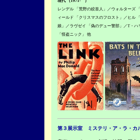
現代 （1971- ）
レンデル 「荒野の絞首人」／ウォルターズ 
ィールド 「クリスマスのフロスト」／ヒル 
娘」／ラヴゼイ 「偽のデュー警部」／T・ハ
「怪盗ニック」 他
第３展示室 ミステリ・ア・ラ・カ