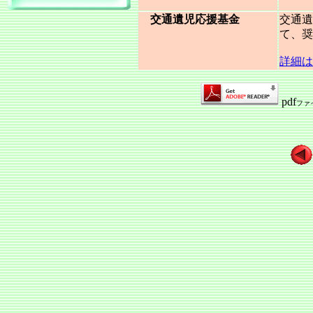
交通遺児応援基金
交通遺
て、奨
詳細は
pdf
ファ