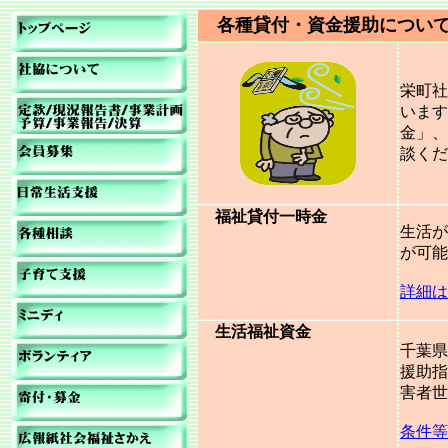
各種貸付・資金援助につい
栄町社
います
金」、
談くだ
福祉貸付一時金
生活が
が可能
詳細は
生活福祉資金
千葉県
援助指
害者世
条件等