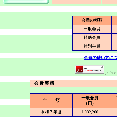
会員の種類
一般会員
賛助会員
特別会員
会費の使い方に
pdf
ファ
会 費 実 績
一般会員
年 額
（円）
令和７年度
1,032,200