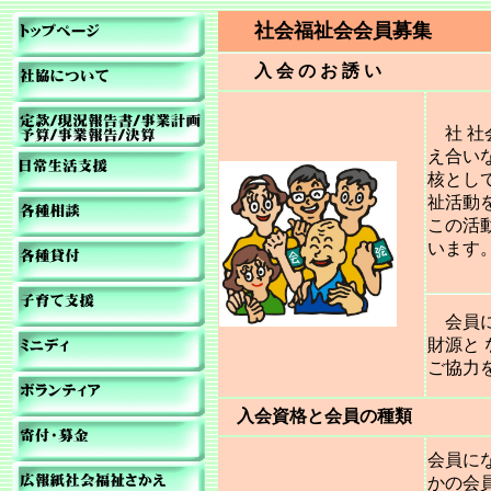
社会福祉会会員募集
入 会 の お 誘 い
社 社
え合い
核とし
祉活動
この活
いま
会員に
財源と
ご協力
入会資格と会員の種類
会員に
かの会