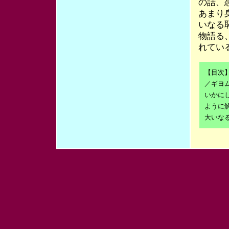
の話、
あまり
いなる
物語る
れてい
【目次
／ギヨ
いかに
ように
大いな