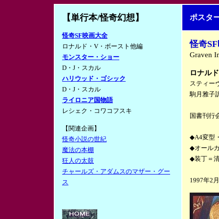
【単行本
/怪奇幻想】
ポスタ
怪奇SF映画大全
怪奇
S
ロナルド・V・ボースト他編
Graven I
モンスター・ショー
D・J・スカル
ロナルド
ハリウッド・ゴシック
スティーヴ
D・J・スカル
駒月雅子
ライロニア国物語
レシェク・コワコフスキ
国書刊行
【関連企画】
◆A4変型
怪奇小説の世紀
◆オール
魔法の本棚
◆装丁＝
狂人の太鼓
チャールズ・アダムスのマザー・グー
1997年2
ス