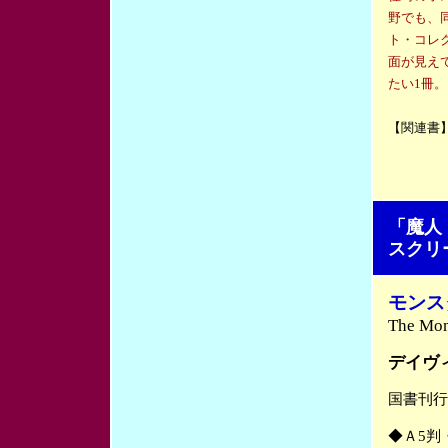
野でも、
ト・コレ
面が見え
たい1冊。
【関連書
「魔人
スクリ
モンス
The Mo
デイヴ
国書刊行
◆Ａ5判