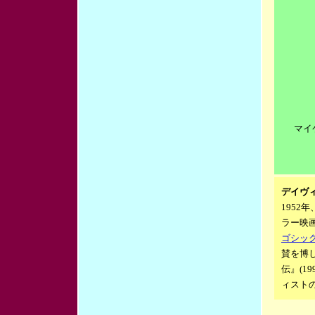
マイ
デイヴ
1952
ラー映
ゴシッ
賛を博
伝』(1
ィストの