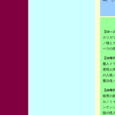
【10～
カリガ
／猫と
ペラの
【30年
魔人ド
透明人
の人狼
魔法使
【40年
狼男の
ル／ミ
ンケン
猿の怪