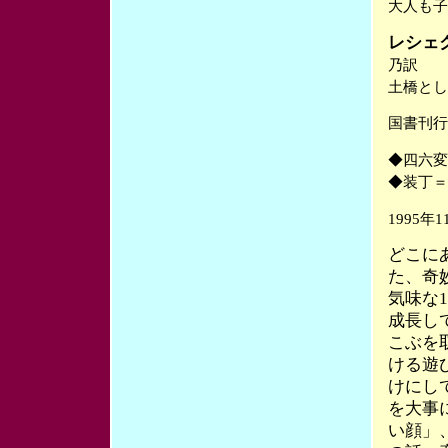
大人も子
レシェ
乃訳
土橋とし
国書刊行
◆四六変
◆装丁＝
1995年
どこに
た、奇
気味な
成長し
こぶを
ける遊
けにし
を大事
い顔」