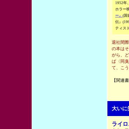
1952
ホラー
ー』
(
伝』(1
ティスト
退社間際
の本はそ
がら、ど
ば〈同臭
て、こう
【関連書
大いに
ライロ