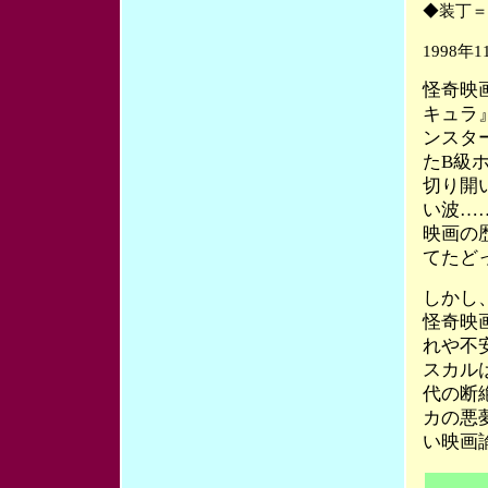
◆装丁＝
1998年
怪奇映
キュラ
ンスタ
たB級
切り開
い波…
映画の
てたど
しかし
怪奇映
れや不
スカル
代の断
カの悪
い映画