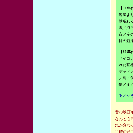
【50年
遊星よ
獣現わ
戦／海
夜／空
目の航
【60年
サイコ
れた墓
デッド／
／鳥／
情／ミ
あとが
昔の映画
なんとも
気が変わ
往時のポ