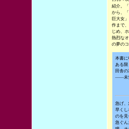
紹介。「
から、「
巨大女」
作まで、
じめ、ホ
熱烈なオ
の夢のコ
本書に
ある限
田舎の
――未
急げ、
早くし
のを見
急ぐん
鳴、そ