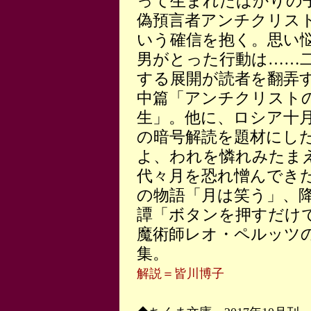
って生まれたばかりの
偽預言者アンチクリス
いう確信を抱く。思い
男がとった行動は……
する展開が読者を翻弄
中篇「アンチクリスト
生」。他に、ロシア十
の暗号解読を題材にし
よ、われを憐れみたま
代々月を恐れ憎んでき
の物語「月は笑う」、
譚「ボタンを押すだけ
魔術師レオ・ペルッツ
集。
解説＝皆川博子