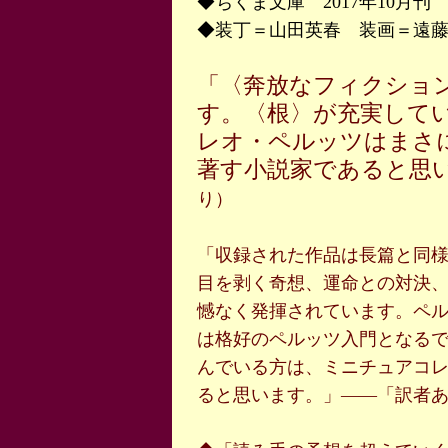
◆ちくま文庫 2017年10月刊
◆装丁＝山田英春 装画＝遠
「〈奔放なフィクショ
す。〈根〉が充実して
レオ・ペルッツはまさ
著す小説家であると思
り）
「収録された作品は長篇と同
目を剥く奇想、運命との対決
憾なく発揮されています。ペ
は格好のペルッツ入門となる
んでいる方は、ミニチュアコ
ると思います。」――「訳者