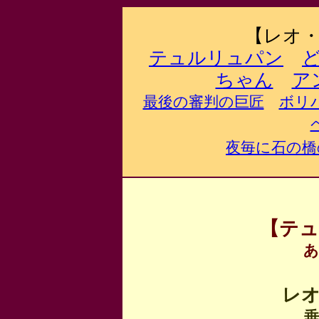
【レオ
テュルリュパン
ちゃん
ア
最後の審判の巨匠
ボリ
夜毎に石の橋
【テ
あ
レ
垂