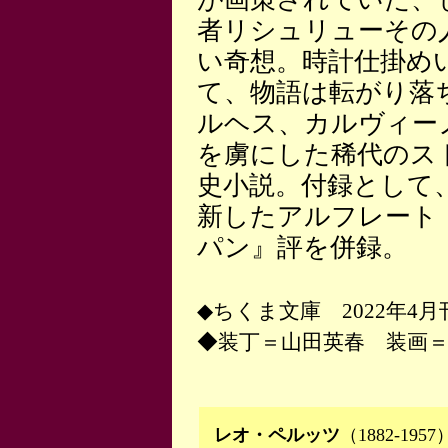
者リシュリューその
い奇想。時計仕掛め
て、物語は転がり落
ルヘス、カルヴィー
を虜にした稀代のス
史小説。付録として
新したアルフレート
パン』評を併録。
◆ちくま文庫 2022年4月
◆装丁＝山田英春 装画＝M
レオ・ペルッツ
（1882-1957