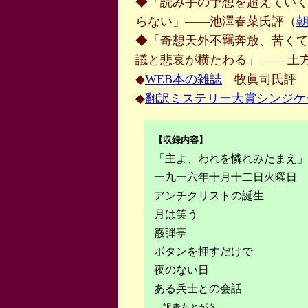
◆「読み手の予想を超えてい
らない」――池澤春菜氏評（
◆「奇想天外
不羈
奔放、苦く
議と悲哀が横たわる」―― 土
◆
WEB本の雑誌
牧眞司氏評
◆
翻訳ミステリー大賞シンジケ
【収録内容】
「主よ、われを憐れみたまえ」
一九一六年十月十二日火曜日
アンチクリストの誕生
月は笑う
霰弾亭
ボタンを押すだけで
夜のない日
ある兵士との会話
訳者あとがき