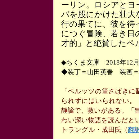
ーリン。ロシアとヨ
パを股にかけた壮大
行の果てに、彼を待
につぐ冒険、若き日
才的」と絶賛したペ
◆ちくま文庫 2018年12月
◆装丁＝山田英春 装画
「ペルッツの筆さばきに
られずにはいられない。
静謐で、救いがある。「
わい深い物語を読んだと
翻
トラングル・成田氏（