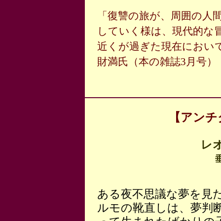
「復讐の旅が、周囲の人
していく様は、現代的な
近くが過ぎた現在におい
財満氏（本の雑誌3月号）
【アンチ
レ
ある夜不思議な夢を見
ルモの靴直しは、夢判