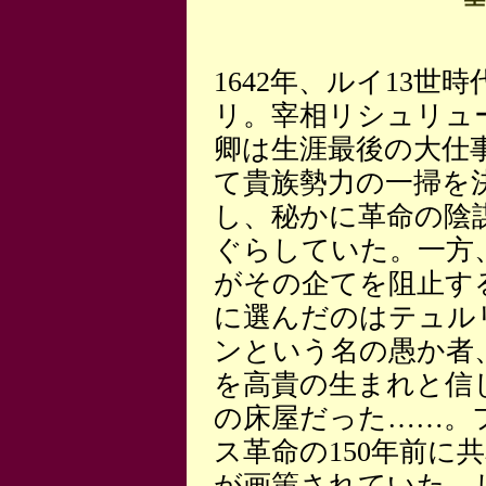
1642年、ルイ13世
リ。宰相リシュリュ
卿は生涯最後の大仕
て貴族勢力の一掃を
し、秘かに革命の陰
ぐらしていた。一方
がその企てを阻止す
に選んだのはテュル
ンという名の愚か者
を高貴の生まれと信
の床屋だった……。
ス革命の150年前に
が画策されていた、