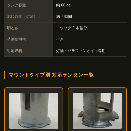
タンク容量
約 60 cc
燃焼時間（灯油）
約 7 時間
明るさ
ロウソク 2 本強分
芯調整機構
付き
対応燃料
灯油・パラフィンオイル専用
マウントタイプ別 対応ランタン一覧