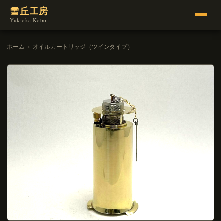
雪丘工房
Yukioka Kobo
ホーム
›
オイルカートリッジ（ツインタイプ）