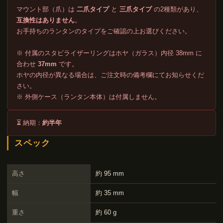
マウント部（爪）は
二爪タイプ
と
三爪タイプ
の2種類があり、
互換性はありません
。
お手持ちのランタンのタイプをご確認の上お選びください。
※ 付属のスタビライザーリングはホヤ（ガラス）内径 38mm に
合わせ
37mm
です。
ホヤの内径が異なる場合は、ご注文時の備考欄にてお知らせくだ
さい。
※ 外側ケース（ランタン本体）は付属しません。
⏳ 納期：
約半年
スペック
高さ
約 95 mm
幅
約 35 mm
重さ
約 60 g