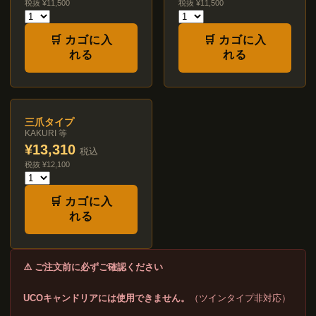
税抜 ¥11,500
税抜 ¥11,500
🛒 カゴに入
🛒 カゴに入
れる
れる
三爪タイプ
KAKURI 等
¥13,310
税込
税抜 ¥12,100
🛒 カゴに入
れる
⚠️ ご注文前に必ずご確認ください
UCOキャンドリアには使用できません。
（ツインタイプ非対応）