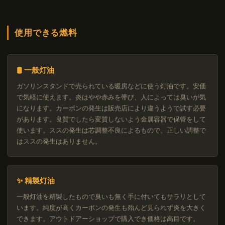
使用できる燃料
🛢 一般灯油
ガソリンスタンドで売られている暖房などに使う灯油です。安価
で気軽に使えます。炎はやや赤みを帯び、人によっては臭いが気
になります。カーボンの発生は販売店により違うようで試す必要
があります。良質でしたら変質しないよう金属容器で保管をして
使います。ススの発生は芯調整不良によるもので、正しい調整で
はススの発生はありません。
✨ 精製灯油
一般灯油を精製したもので臭いも無く手に付いてもサラリとして
います。純度が高くカーボンの発生も殆んど見られず炎を大きく
できます。アウトドアーショップで購入でき価格は高目です。