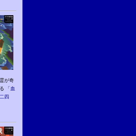
霊が奇
甦る
「血
二四