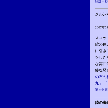
解説＝西
クルン
2007年
スコッ
館の住
に引き
をしき
な雰囲
妙な騒
の石の
九」 
訳＝北原
陸の海