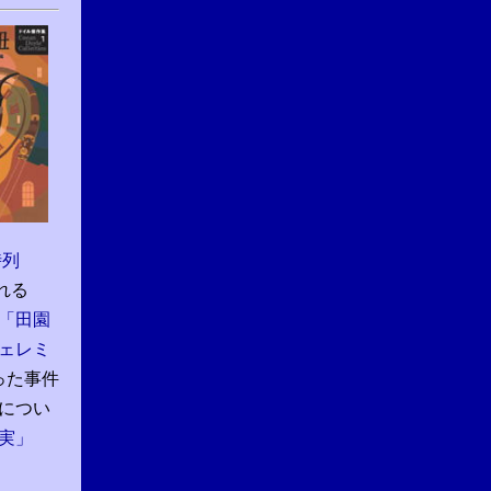
時列
れる
「田園
ェレミ
った事件
につい
実」