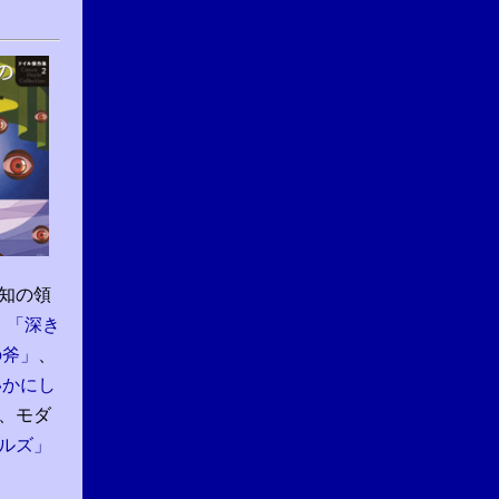
知の領
 「深き
の斧」
、
いかにし
、モダ
ルズ」