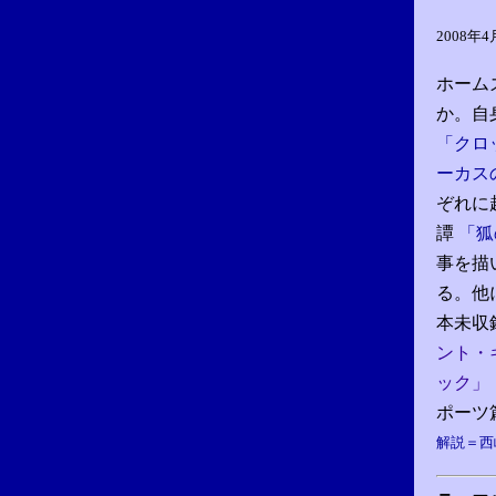
2008年
ホーム
か。自
「クロ
ーカス
ぞれに
譚
「狐
事を描
る。他
本未収
ント・
ック」
ポーツ
解説＝西