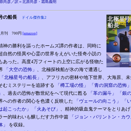
原尚彦／訳＝北原尚彦・霜島義明
号の船長
ドイル傑作集2
2月刊
700円
[amazon]
精神の勝利を謳ったホームズ譚の作者は、同時に
超自然の怪異や心霊の世界をえがいた怪奇小説の
もあった。高度4万フィートの上空に広がる怪物た
界
「大空の恐怖」
、北極探検船が氷の海で遭遇し
「北極星号の船長」
、アフリカの密林や地下世界、大海原、未
そむミステリーを追跡する
「樽工場の怪」 「青の洞窟の恐怖」
」
、過去の恐怖が数世紀をへて現代に甦る
「革の漏斗」 「銀
界への作者の関心を色濃く反映した
「ヴェールの向こう」 「
は起こったか」 「火あそび」
、精神的吸血鬼テーマをとりあげ
ラー的味わいも醸しだす力作中篇
「ジョン・バリントン・カウ
体」
を収録。