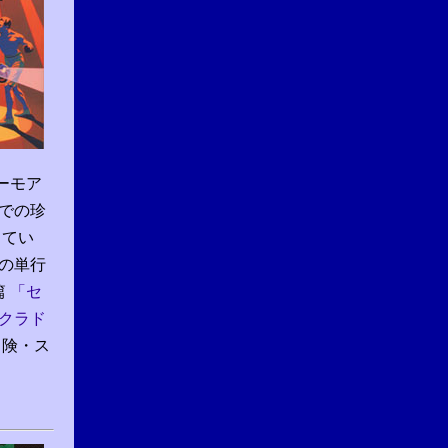
ーモア
での珍
してい
の単行
篇
「セ
クラド
冒険・ス