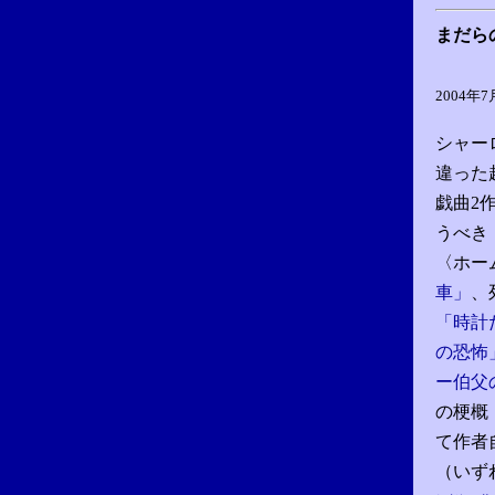
まだら
2004年
シャー
違った
戯曲2
うべき
〈ホー
車」
、
「時計
の恐怖
ー伯父
の梗概
て作者
（いず