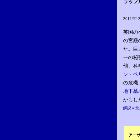
ラッフ
2011年
英国の
の宮殿
た。巨
ーの秘
他、科
ン・ペ
の危機
地下墓
かもし
解説＝北
アー