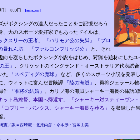
4月刊 880円
[amazon]
ズがボクシングの達人だったことをご記憶だろう
身、大のスポーツ愛好家でもあったドイルは、
ックスリーの王者」 「バリモア公の失脚」 「ブロ
の暴れん坊」
「ファルコンブリッジ公」
と、それ
趣向を凝らしたボクシング小説をはじめ、狩猟を題材にしたユ
の王」
、クリケットのイングランド・オーストラリア代表試合
いた
「スペディグの魔球」
など、多くのスポーツ小説を発表
に、ウィットに富んだ冒険譚
「陸の海賊」
、勇将ジェラール物
録作
「准将の結婚」
、カリブ海の海賊シャーキー船長の挿話3
キット島総督、本国へ帰還す」 「シャーキー対スティーヴン・
 「コプリー・バンクス、シャーキー船長を葬る」
を収録した
篇。
崎憲／訳＝西崎憲・北原尚彦・今本渉・富塚由美