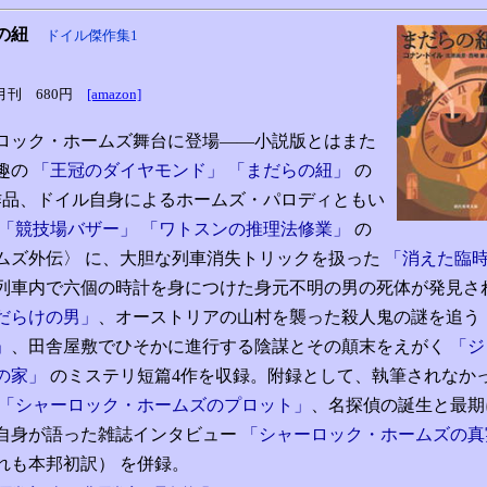
の紐
ドイル傑作集1
7月刊
680円
[amazon]
ロック・ホームズ舞台に登場――小説版とはまた
趣の
「王冠のダイヤモンド」 「まだらの紐」
の
作品、ドイル自身によるホームズ・パロディともい
「競技場バザー」 「ワトスンの推理法修業」
の
ムズ外伝〉 に、大胆な列車消失トリックを扱った
「消えた臨
列車内で六個の時計を身につけた身元不明の男の死体が発見さ
だらけの男」
、オーストリアの山村を襲った殺人鬼の謎を追う
」
、田舎屋敷でひそかに進行する陰謀とその顛末をえがく
「ジ
の家」
のミステリ短篇4作を収録。附録として、執筆されなか
「シャーロック・ホームズのプロット」
、名探偵の誕生と最期
自身が語った雑誌インタビュー
「シャーロック・ホームズの真
れも本邦初訳） を併録。