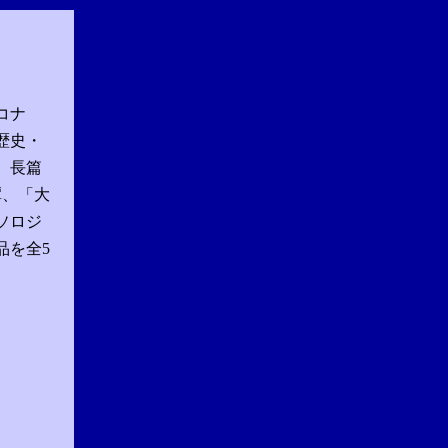
コナ
歴史・
。長篇
譚、「大
ソロジ
品を全5