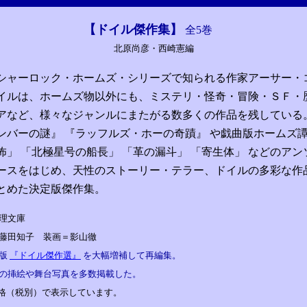
【ドイル傑作集】
全5巻
北原尚彦・西崎憲編
シャーロック・ホームズ・シリーズで知られる作家アーサー・
イルは、ホームズ物以外にも、ミステリ・怪奇・冒険・ＳＦ・
アなど、様々なジャンルにまたがる数多くの作品を残している
ンバーの謎』 『ラッフルズ・ホーの奇蹟』 や戯曲版ホームズ
怖」 「北極星号の船長」 「革の漏斗」 「寄生体」 などのアン
ースをはじめ、天性のストーリー・テラー、ドイルの多彩な作
とめた決定版傑作集。
理文庫
藤田知子 装画＝影山徹
社版
『ドイル傑作選』
を大幅増補して再編集。
の挿絵や舞台写真を多数掲載した。
格（税別）で表示しています。