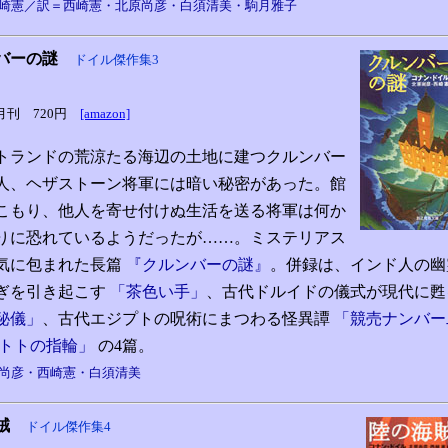
崎憲／訳＝西崎憲・北原尚彦・白須清美・駒月雅子
バーの謎
ドイル傑作集3
5月刊 720円
[amazon]
トランドの荒涼たる海辺の土地に建つクルンバー
人、ヘザストーン将軍には暗い秘密があった。館
こもり、他人を寄せ付けぬ生活を送る将軍は何か
りに恐れているようだったが……。ミステリアス
気に包まれた長篇
『クルンバーの謎』
。併録は、インド人の幽
ぎを引き起こす
「茶色い手」
、古代ドルイドの儀式が現代に
秘儀」
、古代エジプトの呪術にまつわる怪異譚
「競売ナンバー
「トトの指輪」
の4篇。
尚彦・西崎憲・白須清美
賊
ドイル傑作集4