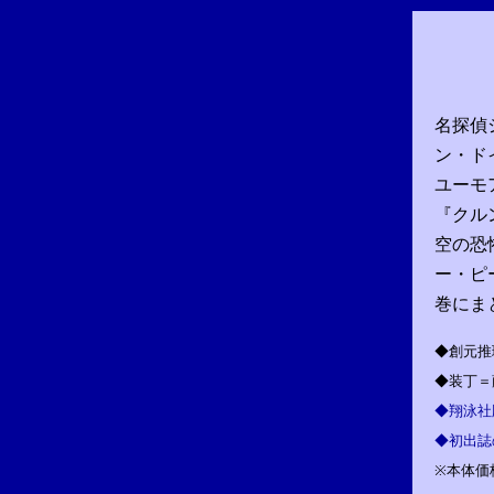
名探偵
ン・ド
ユーモ
『クル
空の恐
ー・ピ
巻にま
◆創元推
◆装丁＝
◆翔泳
◆初出誌
※本体価