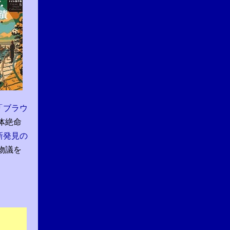
「ブラウ
体絶命
新発見の
物議を