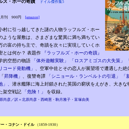
ルズ・ホーの奇蹟
ドイル傑作集5
12月刊 900円
[amazon]
小村に引っ越してきた謎の人物ラッフルズ・ホー
のような屋敷は、さまざまな驚異に満ち満ちてい
万の富の持ち主で、奇蹟を次々に実現していくホ
密とは何か？ 表題作
『ラッフルズ・ホーの奇蹟』
学的空想の物語
「体外遊離実験」 「ロスアミゴスの大失策」 
リコード発動機」
、空軍中佐とその恋人が展望塔で遭遇した絶
 「
昇降機」
、復讐奇譚
「シニョール・ランベルトの引退」 「
地」、
潜水艦隊に海上封鎖された英国の窮状をえがき、大きな
た架空戦記
「危険！」
を収録。
原尚彦／訳＝北原尚彦・西崎憲・駒月雅子・富塚由美
サー・コナン・ドイル
（1859-1930）