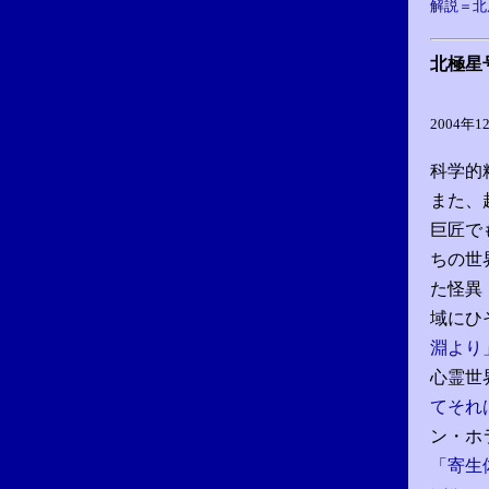
解説＝北
北極星
2004年1
科学的
また、
巨匠で
ちの世
た怪異
域にひ
淵より
心霊世
てそれ
ン・ホ
「寄生