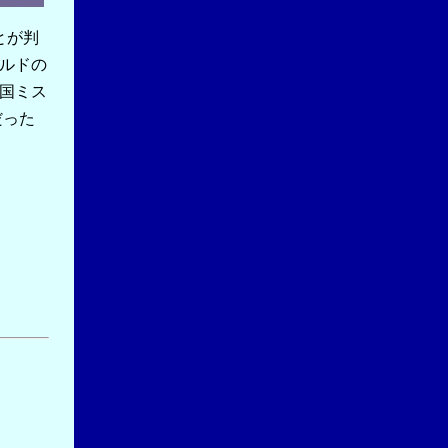
とが判
ルドの
国ミス
だった