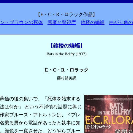
【E・C・R・ロラック作品】
ン・ブラウンの死体
悪魔と警視庁
鐘楼の蝙蝠
曲がり角の
【鐘楼の蝙蝠】
Bats in the Belfry (1937)
E・C・R・ロラック
藤村裕美訳
葬儀の後の集いで、「死体を始末する
法は何か」 という不謹慎な話題に興じ
作家ブルース・アトルトンは、ドブレ
名乗る男から電話があったと執事に知
、顔色を一変させた。どうやらブルー