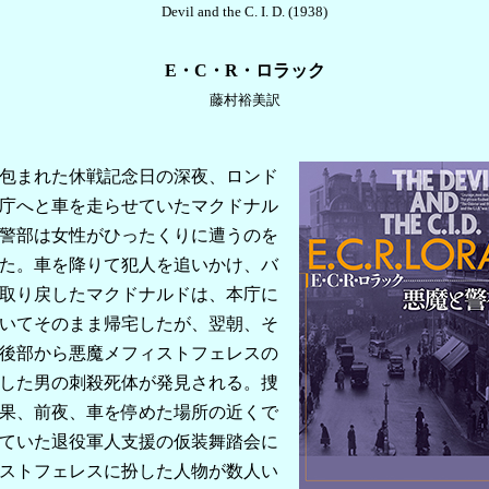
Devil and the C. I. D. (1938)
E・C・R・ロラック
藤村裕美訳
包まれた休戦記念日の深夜、ロンド
庁へと車を走らせていたマクドナル
警部は女性がひったくりに遭うのを
た。車を降りて犯人を追いかけ、バ
取り戻したマクドナルドは、本庁に
いてそのまま帰宅したが、翌朝、そ
後部から悪魔メフィストフェレスの
した男の刺殺死体が発見される。捜
果、前夜、車を停めた場所の近くで
ていた退役軍人支援の仮装舞踏会に
ストフェレスに扮した人物が数人い