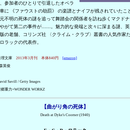
、参加者のひとりで引退したオペラ
車に 《ファウストの劫罰》 の楽譜とナイフが残されていたこ
元不明の死体の謎を追って舞踏会の関係者を訪ね歩くマクドナ
やがて第二の事件が……。魅力的な発端と次々に深まる謎、英
版の老舗、コリンズ社 〈クライム・クラブ〉叢書の人気作家
ロラックの代表作。
推理文庫
2013年3月刊 本体840円
[amazon]
森英俊
d Savill / Getty Images
郷重力+WONDER WORKZ
【曲がり角の死体】
Death at Dyke's Coorner (1940)