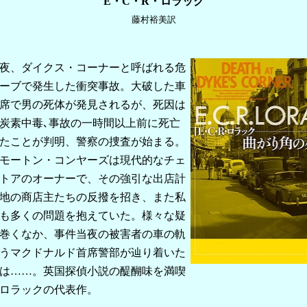
E・C・R・ロラック
藤村裕美訳
夜、ダイクス・コーナーと呼ばれる危
ーブで発生した衝突事故。大破した車
席で男の死体が発見されるが、死因は
炭素中毒､事故の一時間以上前に死亡
たことが判明、警察の捜査が始まる。
モートン・コンヤーズは現代的なチェ
トアのオーナーで、その強引な出店計
地の商店主たちの反撥を招き、また私
も多くの問題を抱えていた。様々な疑
巻くなか、事件当夜の被害者の車の軌
うマクドナルド首席警部が辿り着いた
は……。英国探偵小説の醍醐味を満喫
ロラックの代表作。