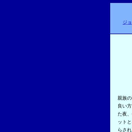
ジョ
親族の
良い方
た夜、
ットと
らされ