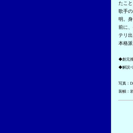
たこと
歌手の
明。身
前に、
テリ出
本格派
◆創元
◆解説=
写真：Davi
装幀：岩