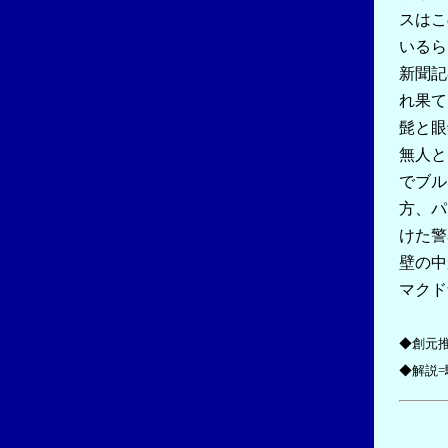
スはこ
いるら
新聞記
れ果て
髭と眼
無人と
でブル
方、パ
けた警
壁の中
マクド
◆創元
◆解説=