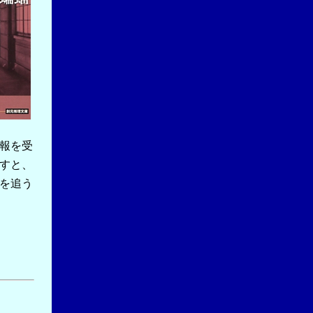
報を受
すと、
を追う