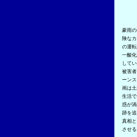
豪雨の
険なカ
の運転
一酸化
してい
被害者
ーンス
画は土
生活で
惑が渦
跡を追
真相と
させる