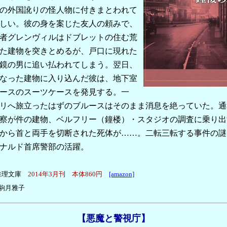
の外国訛りの怪人物に付きまとわれて
しい。彼の身を案じた友人の頼みで、
者グレンヴィルはドブレットの住む荒
た建物を突きとめるが、戸口に現れた
鏡の男に追い払われてしまう。翌日、
なった建物に入り込んだ彼は、地下室
ースのスーツケースを発見する。一
リへ旅立ったはずのブルースはそのまま消息を絶っていた。通
察が件の建物、ベルフリー（鐘楼）・スタジオの調査に乗り出
から首と両手を切断された死体が……。二転三転する事件の謎
ナルド首席警部の活躍。
推理文庫
2014年3月刊 本体860円
[amazon]
駒月雅子
【悪魔と警視庁】