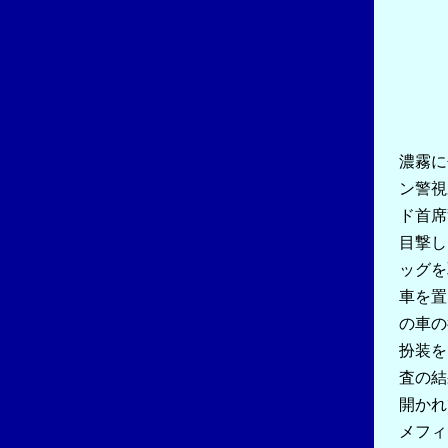
濃霧に
ン警視
ド首席
目撃し
ッグを
車を置
の車の
扮装を
査の結
開かれ
メフィ