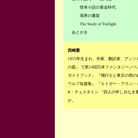
怪奇小説の黄金時代
境界の書架
The Study of Twilight
あとがき
西崎憲
1955年生まれ。作家、翻訳家、アンソ
の庭』 で第14回日本ファンタジーノ
ガイドブック』 『飛行士と東京の雨の
ウルフ短篇集』 『エドガー・アラン・
K・チェスタトン 『四人の申し分なき
か。