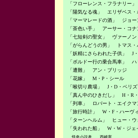
「フローレンス・フラナリー」
「陽気なる魂」 エリザベス・
「マーマレードの酒」 ジョー
「茶色い手」 アーサー・コナ
「七短剣の聖女」 ヴァーノン
「がらんどうの男」 トマス・
「妖精にさらわれた子供」 J
「ボルドー行の乗合馬車」 ハ
「遭難」 アン・ブリッジ
「花嫁」 M・P・シール
「喉切り農場」 J・D・ベリ
「真ん中のひきだし」 H・R
「列車」 ロバート・エイクマ
「旅行時計」 W・F・ハーヴ
「ターンヘルム」 ヒュー・ウ
「失われた船」 W・W・ジェ
怪奇小説考 西崎憲