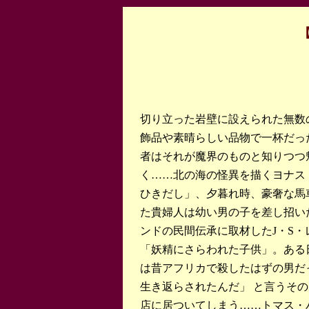
切り立った岩壁に設えられた無数
飾品や素晴らしい品物で一杯だっ
者はそれが魔界のものと知りつつ
く……北の海の怪異を描くヨナス
ひきだし」、夕暮れ時、豪奢な馬
た貴婦人は幼い男の子を差し招い
ンドの民間伝承に取材したJ・S・
「妖精にさらわれた子供」。ある
は昔アフリカで殺したはずの男だ
生き返らされたんだ」 と言うそ
店に居ついてしまう……トマス・