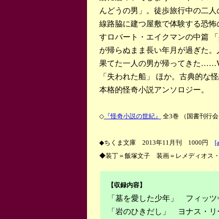
んどうの男」。徒歩旅行中の二人
線路脇に建つ屋敷で体験する恐怖
すロバート・エイクマンの中篇 
が帰らぬまま長い年月が過ぎた。
果てた一人の男が帰ってきた……
「失われた船」 ほか。古典的な怪
本格的怪奇小説アンソロジー。
◇
『怪奇小説の世紀』
全3巻 （国書刊行会
◆ちくま文庫 2013年11月刊 1000円
[
◆装丁＝飯塚文子 装画＝レメディオス
【収録内容】
「墓を愛した少年」 フィッツ
「岩のひきだし」 ヨナス・リ