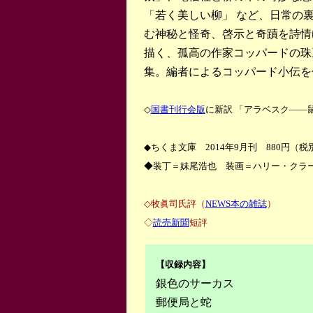
「若く美しい柳」 など、日常の
む神秘と怪奇、啓示と奇蹟を詩情
描く、孤高の作家コッパードの珠
集。編者によるコッパード小伝を
◇
国書刊行会版
に新訳 「アラベスク――
◆ちくま文庫 2014年9月刊
880円（税
◆装丁＝妹尾浩也 装画＝ハリー・クラ
◇牧眞司氏評（
NEWS本の雑誌
）
◇
読売新聞
短評
【収録内容】
銀色のサーカス
郵便局と蛇