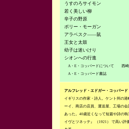
うすのろサイモン
若く美しい柳
辛子の野原
ポリー・モーガン
アラベスク――鼠
王女と太鼓
幼子は迷いけり
シオンへの行進
A・E・コッパードについて 西崎
A・E・コッパード書誌
アルフレッド・エドガー・コッパード
イギリスの作家・詩人。ケント州の港
ーイ、商店の店員、運送屋、工場の会
あった。40歳近くなって短篇や詩の執
イヴとツネッテ』 （1921） で高い