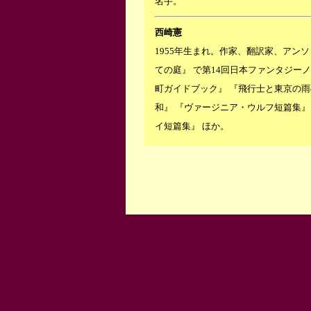
名手。
西崎憲
1955年生まれ。作家、翻訳家、アン
ての庭』 で第14回日本ファンタジー
町ガイドブック』 『飛行士と東京の雨
和』 『ヴァージニア・ウルフ短篇集』
イ短篇集』 ほか。