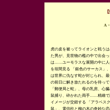
【
A
虎の皮を被ってライオンと戦うは
た男が、見世物の檻の中で出会っ
は……ユーモラスな展開の中に人
を垣間見る 「銀色のサーカス」
は世界に仇なす蛇が封じられ、最
の前日に解き放たれるのを待って
「郵便局と蛇」、母の乳房、心臓
鼠捕り、砕かれた両手……精緻で
イメージが交錯する 「アラベス
鼠」、電信柱と柳の木の奇妙な恋