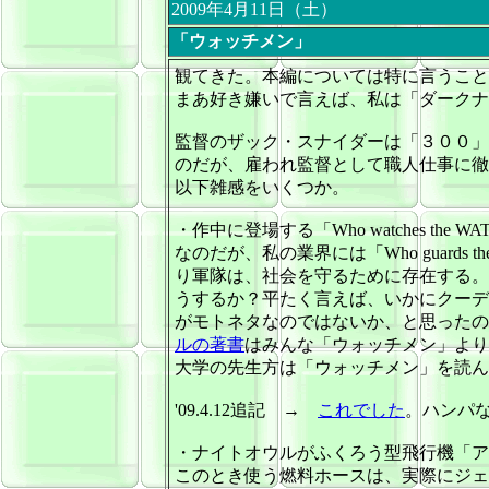
2009年4月11日（土）
「ウォッチメン」
観てきた。
本編については特に言うこと
まあ好き嫌いで言えば、私は「ダークナ
監督のザック・スナイダーは「３００」
のだが、雇われ監督として職人仕事に徹
以下雑感をいくつか。
・作中に登場する「Who watches t
なのだが、私の業界には「Who guards the
り軍隊は、社会を守るために存在する。
うするか？平たく言えば、いかにクーデ
がモトネタなのではないか、と思ったの
ルの著書
はみんな「ウォッチメン」より
大学の先生方は「ウォッチメン」を読ん
'09.4.12追記 →
これでした
。ハンパ
・ナイトオウルがふくろう型飛行機「ア
このとき使う燃料ホースは、実際にジェ