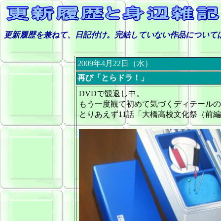
更新履歴を兼ねて、日記付け。完結していない作品について
2009年4月22日（水）
再び「とらドラ！」
DVDで観返し中。
もう一度観て初めて気づくディテールの
とりあえず11話「大橋高校文化祭（前