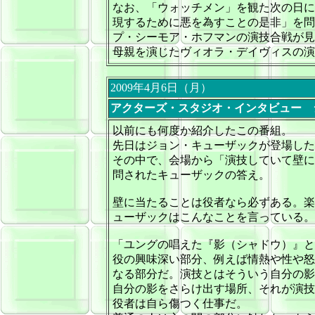
なお、「ウォッチメン」を観た次の日に
現するために悪を為すことの是非」を問
プ・シーモア・ホフマンの演技合戦が見
母親を演じたヴィオラ・デイヴィスの演
2009年4月6日（月）
アクターズ・スタジオ・インタビュー 
以前にも何度か紹介したこの番組。
先日はジョン・キューザックが登場した
その中で、会場から「演技していて壁に
問されたキューザックの答え。
壁に当たることは役者なら必ずある。楽
ューザックはこんなことを言っている。
「ユングの唱えた『影（シャドウ）』と
役の興味深い部分、例えば情熱や性や怒
なる部分だ。演技とはそういう自分の影
自分の影をさらけ出す場所、それが演技
役者は自ら傷つく仕事だ。