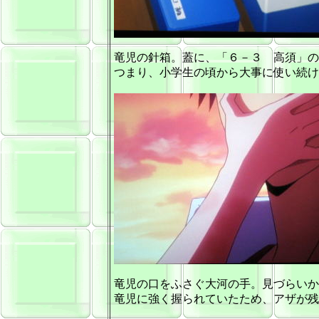
竜児の針箱。蓋に、「６－３ 高須」の
つまり、小学生の頃から大事に使い続け
竜児の口をふさぐ大河の手。見づらいか
竜児に強く握られていたため、アザが残