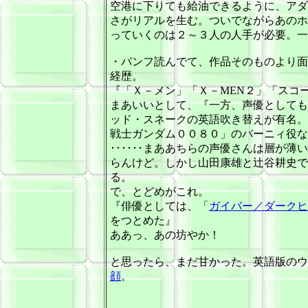
空港に下りても給油できるように、アダ
さがリアルを生む。ついでながらあのホ
っていくのは２～３人の人手が必要。一
・パンフ読んでて、作品そのものより面
経歴。
『「Ｘ－メン」「Ｘ－MEN２」「スコ
まあいいとして、『一方、声優としても
ッド・スネークの英語吹き替えが有名。
戦士ガンダム００８０」のバーニィ役な
･･････まああちらの声優さんは層が
らんけど。しかし山田康雄と辻谷耕史で
る。
で、とどめがこれ。
『俳優としては、「
ガイバー／ダークヒ
をつとめた』
ああっ、あの坊やか！
と思ったら、まだ甘かった。英語版のウ
顔
。