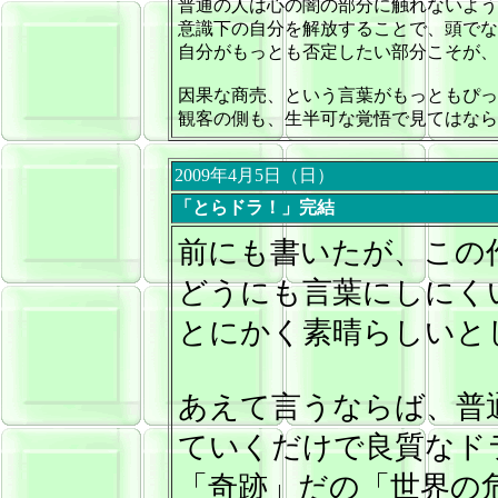
普通の人は心の闇の部分に触れないよう
意識下の自分を解放することで、頭でな
自分がもっとも否定したい部分こそが、
因果な商売、という言葉がもっともぴっ
観客の側も、生半可な覚悟で見てはなら
2009年4月5日（日）
「とらドラ！」完結
前にも書いたが、
この
どうにも言葉にしにく
とにかく素晴らしいと
あえて言うならば、普
ていくだけで良質なド
「奇跡」だの「世界の