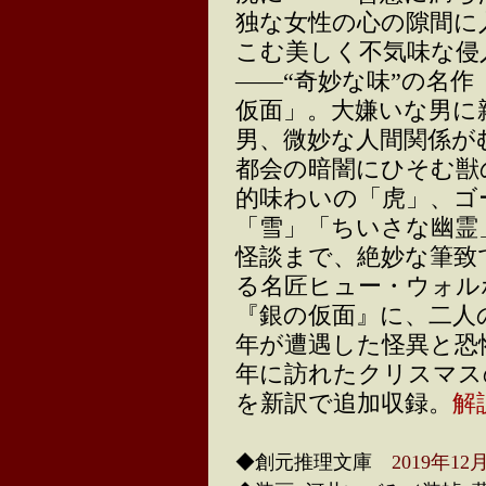
独な女性の心の隙間に
こむ美しく不気味な侵
――“奇妙な味”の名作
仮面」。大嫌いな男に
男、微妙な人間関係が
都会の暗闇にひそむ獣
的味わいの「虎」、ゴ
「雪」「ちいさな幽霊
怪談まで、絶妙な筆致
る名匠ヒュー・ウォル
『銀の仮面』に、二人
年が遭遇した怪異と恐
年に訪れたクリスマス
を新訳で追加収録。
解
◆創元推理文庫
2019年1