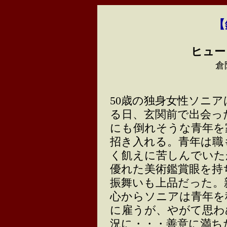
【
ヒュー
倉
50歳の独身女性ソニア
る日、玄関前で出会っ
にも倒れそうな青年を
招き入れる。青年は職
く飢えに苦しんでいた
優れた美術鑑賞眼を持
振舞いも上品だった。
心からソニアは青年を
に雇うが、やがて思わ
況に・・・善意に満ち