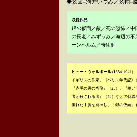
◆装画=河井いづみ／装幀=
収録作品
銀の仮面／敵／死の恐怖／中
の長老／みずうみ／海辺の不
ーンヘルム／奇術師
ヒュー・ウォルポール
(1884-1941)
イギリスの作家。《ヘリス年代記》
『赤毛の男の肖像』（25）、『暗い
者と殺される者』（42）などの特
優れた手腕を発揮し、「銀の仮面」