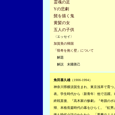
霊魂の足
Yの悲劇
髭を描く鬼
黄髪の女
五人の子供
〈エッセイ〉
加賀美の帰国
「怪奇を抱く壁」について
解題
解説 末國善己
角田喜久雄
（1906-1994）
神奈川県横須賀生まれ、東京浅草で育つ。
表。学生時代から〈新青年〉他で活躍。1
終戦直後、『高木家の惨劇』『奇蹟のボ
帰、本格長篇時代の幕をひらく。『虹男
後も時代小説のかたわら、「悪魔のよう