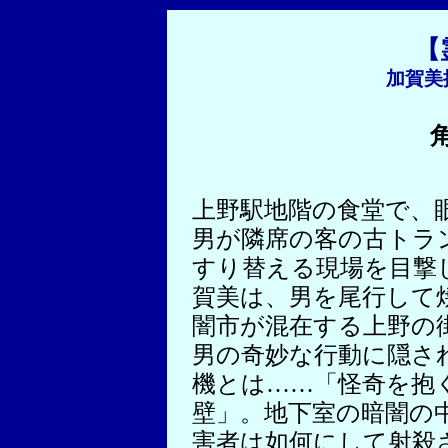
【
加賀美
上野駅地階の食堂で、
男が隣席の客の古トラ
すり替える現場を目撃
賀美は、男を尾行して
闇市が混在する上野の
男の奇妙な行動に隠さ
機とは……「怪奇を抱
壁」。地下室の暗闇の
害者は如何にして射殺