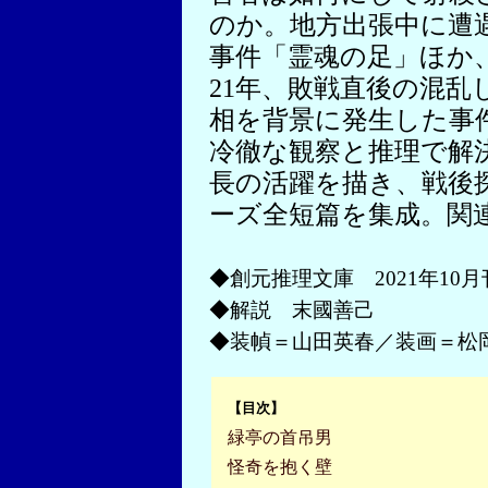
のか。地方出張中に遭
事件「霊魂の足」ほか
21年、敗戦直後の混乱
相を背景に発生した事
冷徹な観察と推理で解
長の活躍を描き、戦後
ーズ全短篇を集成。関
◆創元推理文庫 2021年10月
◆解説 末國善己
◆装幀＝山田英春／装画＝松
【目次】
緑亭の首吊男
怪奇を抱く壁