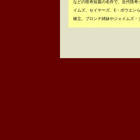
などの怪奇短篇の名作で、近代怪奇小
イムズ、セイヤーズ、E・ボウエン
確立。ブロンテ姉妹やジェイムズ・