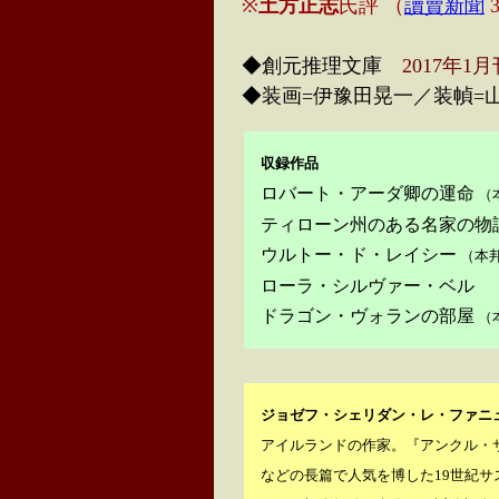
※
土方正志
氏評 （
讀賣新聞
3
◆創元推理文庫
2017年1
◆装画=伊豫田晃一／装幀=
収録作品
ロバート・アーダ卿の運命
（
ティローン州のある名家の物
ウルトー・ド・レイシー
（本
ローラ・シルヴァー・ベル
ドラゴン・ヴォランの部屋
（
ジョゼフ・シェリダン・レ・ファニ
アイルランドの作家。『アンクル・サ
などの長篇で人気を博した19世紀サ