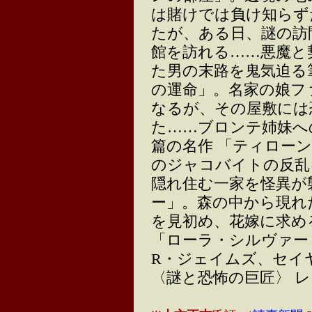
は賭けでは負け知らず
たが、ある日、謎の訪
館を訪れる……悪魔と
た男の末路を鬼気迫る
の運命」。名家の娘フ
なるが、その屋敷には
た……ブロンテ姉妹へ
篇の名作 「ティローン
のジャコバイトの反乱
隠れ住む一家を怪異が
ー」。森の中から現れ
を見初め、花嫁に求め
「ローラ・シルヴァー
R・ジェイムズ、セイ
〈謎と恐怖の巨匠〉 