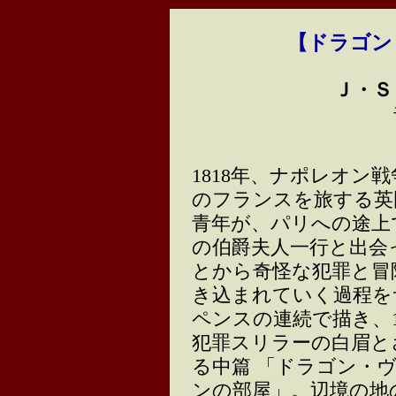
【ドラゴン
Ｊ・Ｓ
1818年、ナポレオン
のフランスを旅する英
青年が、パリへの途上
の伯爵夫人一行と出会
とから奇怪な犯罪と冒
き込まれていく過程を
ペンスの連続で描き、1
犯罪スリラーの白眉と
る中篇 「ドラゴン・
ンの部屋」。辺境の地