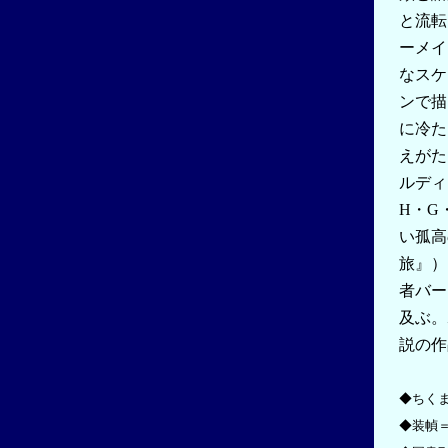
と流転
ーメイ
なスケ
ンで描
に冷た
えがた
ルディ
H・G
い孤高
旅』）
者バー
及ぶ。
説の作
◆ちくま
◆装幀