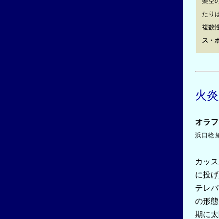
架空
たり
複数
ス・
火炎
オラフ
浜口稔 
カッス
に投げ
テレパ
の形態
期に太