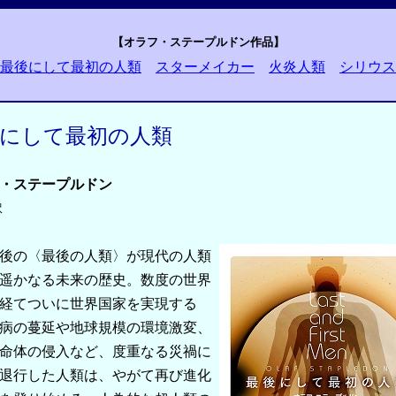
【オラフ・ステープルドン作品】
最後にして最初の人類
スターメイカー
火炎人類
シリウス
にして最初の人類
・ステープルドン
訳
年後の〈最後の人類〉が現代の人類
遥かなる未来の歴史。数度の世界
経てついに世界国家を実現する
病の蔓延や地球規模の環境激変、
命体の侵入など、度重なる災禍に
退行した人類は、やがて再び進化