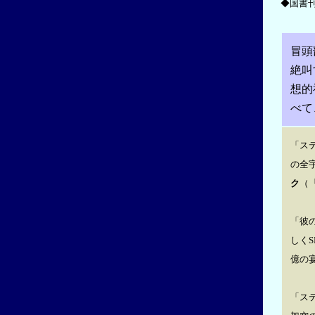
◆国書刊
冒頭
絶叫
想的
べて
「ス
の全
ク
（
「彼
しく
億の
「ス