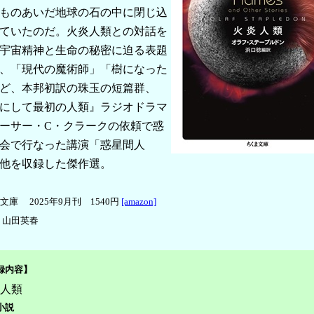
ものあいだ地球の石の中に閉じ込
ていたのだ。火炎人類との対話を
宇宙精神と生命の秘密に迫る表題
、「現代の魔術師」「樹になった
ど、本邦初訳の珠玉の短篇群、
にして最初の人類』ラジオドラマ
ーサー・C・クラークの依頼で惑
会で行なった講演「惑星間人
他を収録した傑作選。
文庫 2025年9月刊 1540円
[amazon]
＝山田英春
録内容】
人類
小説