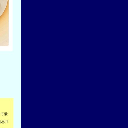
して最
的思弁