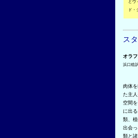
とヴ
ド・
ス
オラフ
浜口稔
肉体を
た主人
空間を
に出る
類、植
出会っ
類と諸