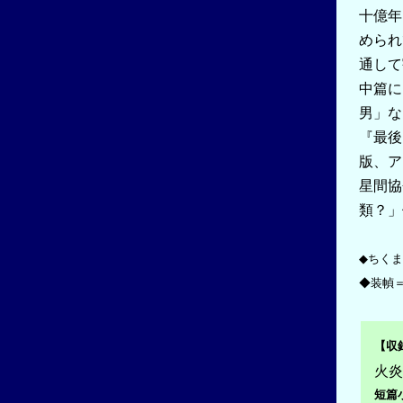
十億年
められ
通して
中篇に
男」な
『最後
版、ア
星間協
類？」
◆ちくま
◆装幀
【収
火炎
短篇