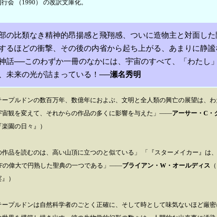
行会 （1990） の改訳文庫化。
部の比類なき精神的昂揚感と飛翔感、ついに造物主と対面した
するほどの衝撃、その後の内省から起ち上がる、あまりに静謐
神話──このわずか一冊のなかには、宇宙のすべて、「わたし
、未来の光が詰まっている！──
瀬名秀明
テープルドンの数百万年、数億年におよぶ、文明と全人類の興亡の展望は、わ
宇宙観を変えて、それからの作品の多くに影響を与えた」――
アーサー・C・
『楽園の日々』）
の作品を読むのは、高い山頂に立つのと似ている」 「『スターメイカー』は
SFの偉大で円熟した聖典の一つである」――
ブライアン・W・オールディス
（
宴』）
テープルドンは自然科学者のごとく正確に、そして時として味気ないほど厳密