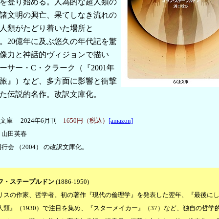
を登り始める。人為的な超人類の
諸文明の興亡、果てしなき流れの
人類がたどり着いた場所と
。20億年に及ぶ悠久の年代記を驚
像力と神話的ヴィジョンで描い
ーサー・C・クラーク（『2001年
旅』）など、多方面に影響と衝撃
た伝説的名作。改訳文庫化。
文庫 2024年6月刊
1650円（税込）
[amazon]
＝山田英春
行会 （2004） の改訳文庫化。
フ・ステープルドン
(1886-1950)
リスの作家、哲学者。初の著作『現代の倫理学』を発表した翌年、『最後に
人類』（1930）で注目を集め、『スターメイカー』（37）など、独自の哲学