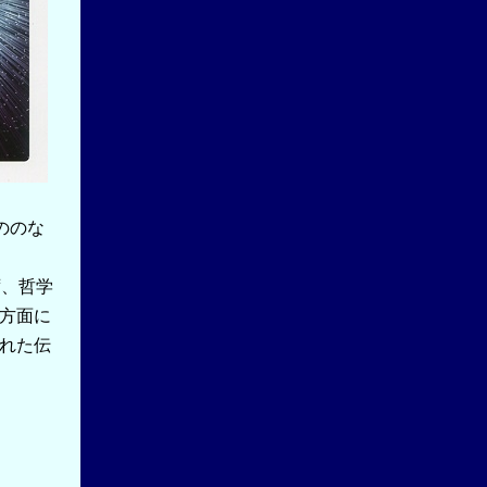
ののな
ず、哲学
方面に
れた伝