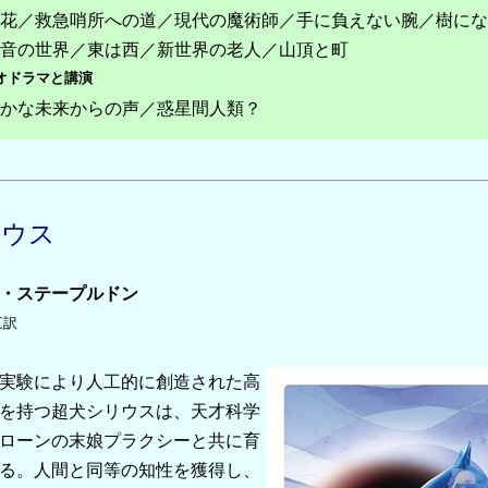
花／救急哨所への道
／現代の魔術師
／手に負えない腕
／樹にな
音の世界
／東は西
／新世界の老人
／山頂と町
オドラマと講演
かな未来からの声
／惑星間人類？
リウス
・ステープルドン
三訳
実験により人工的に創造された高
を持つ超犬シリウスは、天才科学
ローンの末娘プラクシーと共に育
る。人間と同等の知性を獲得し、