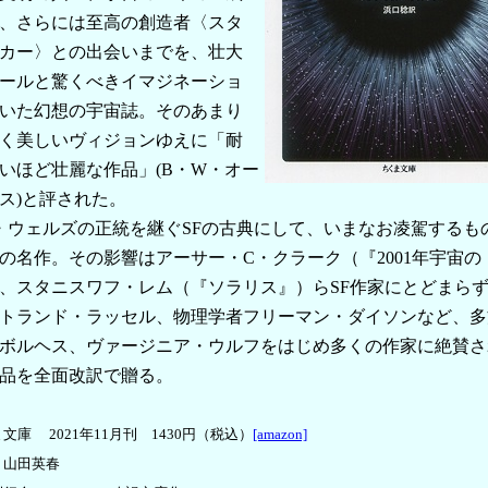
、さらには至高の創造者〈スタ
カー〉との出会いまでを、壮大
ールと驚くべきイマジネーショ
いた幻想の宇宙誌。そのあまり
く美しいヴィジョンゆえに「耐
いほど壮麗な作品」(B・W・オー
ス)と評された。
・ウェルズの正統を継ぐSFの古典にして、いまなお凌駕するも
の名作。その影響はアーサー・C・クラーク（『2001年宇宙の
、スタニスワフ・レム（『ソラリス』）らSF作家にとどまら
トランド・ラッセル、物理学者フリーマン・ダイソンなど、多
ボルヘス、ヴァージニア・ウルフをはじめ多くの作家に絶賛さ
品を全面改訳で贈る。
文庫 2021年11月刊 1430円（税込）
[amazon]
＝山田英春