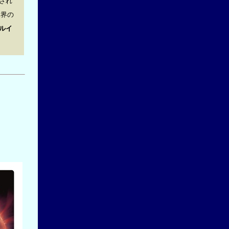
され
世界の
ルイ