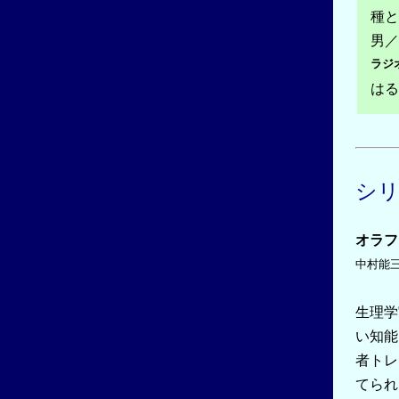
種と
男
／
ラジ
はる
シ
オラフ
中村能
生理学
い知能
者トレ
てられ