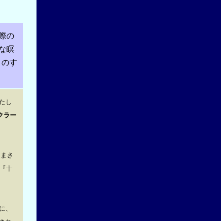
際の
な瞑
」のす
たし
クラー
、まさ
『十
に、