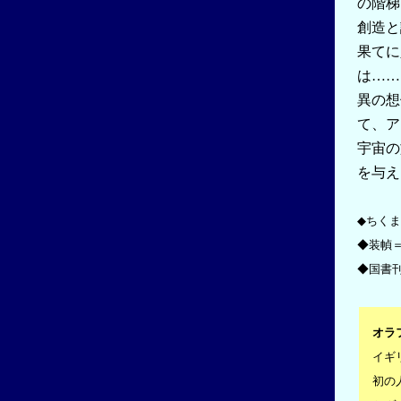
の階梯
創造と
果てに
は……
異の想
て、ア
宇宙の
を与え
◆ちくま
◆装幀
◆国書刊
オラ
イギ
初の