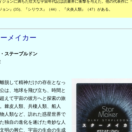
ィジョンに満ちた壮大な宇宙年代記は読書界に衝撃を与えた。他の代表作に
ジョン』(35)、『シリウス』（44）、『火炎人類』（47）がある。
ターメイカー
・ステープルドン
訳
離脱して精神だけの存在となっ
公は、地球を飛び立ち、時間と
超えて宇宙の彼方へと探索の旅
。棘皮人類、共棲人類、船人
物人類など、訪れた惑星世界で
た独自の進化を遂げた奇妙な人
文明の興亡、宇宙の生命の生成