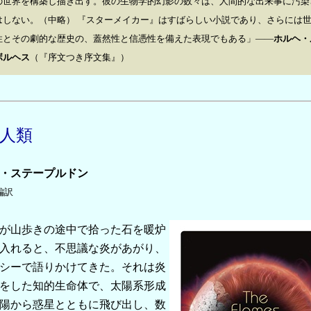
の世界を構築し描き出す。彼の生物学的幻影の数々は、人間的な出来事に汚染
はしない。（中略） 『スターメイカー』はすばらしい小説であり、さらには
性とその劇的な歴史の、蓋然性と信憑性を備えた表現でもある」――
ホルヘ・
ボルヘス
（『序文つき序文集』）
人類
・ステープルドン
編訳
が山歩きの途中で拾った石を暖炉
入れると、不思議な炎があがり、
シーで語りかけてきた。それは炎
をした知的生命体で、太陽系形成
陽から惑星とともに飛び出し、数