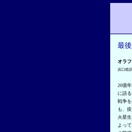
最後
オラフ
浜口稔
20億
に語る
戦争を
も、疫
火星生
よって