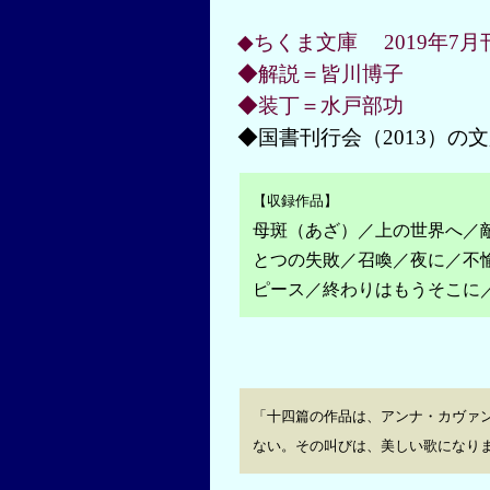
◆ちくま文庫 2019年7月刊
◆解説＝皆川博子
◆装丁＝水戸部功
◆国書刊行会（2013）の
【収録作品】
母斑（あざ）／上の世界へ／
とつの失敗／召喚／夜に／不
ピース／終わりはもうそこに
「十四篇の作品は、アンナ・カヴァ
ない。その叫びは、美しい歌になりま