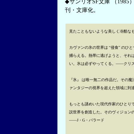
◆サンリオSF文庫 （1985
刊・文庫化。
見たこともないような美しく冷酷な
カヴァンの氷の世界は “侵食” の
捕らえる。熱帯に逃げようと、それ
い。氷は必ずやってくる。――クリス
『氷』 は唯一無二の作品だ。その魔
ァンタジーの視界を超えた領域に到
もっとも謎めいた現代作家のひとり
説世界を創造した。そのヴィジョン
――J・G・バラード