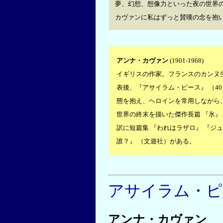
夢、幻想、想像力といった夜の世界
カヴァンに私はずっと賛嘆の念を抱
アンナ・カヴァン
(1901-1968)
イギリスの作家。フランスのカンヌ
表後、『アサイラム・ピース』 （4
態を抱え、ヘロインを常用しながら
世界の終末を描いた傑作長篇 『氷』 
訳に短篇集 『われはラザロ』 『ジ
誰？』 （文遊社）がある。
アサイラム・ピ
アンナ・カヴァン