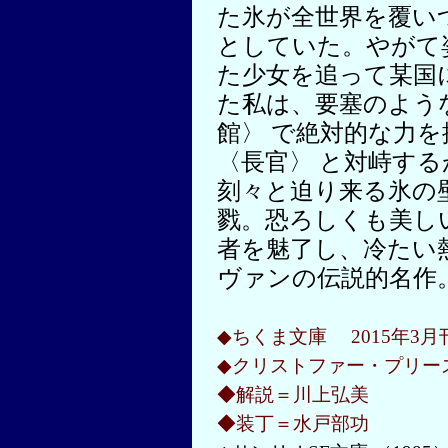
た氷が全世界を覆い
としていた。やがて
た少女を追って某国
た私は、要塞のよう
館〉 で絶対的な力を
〈長官〉 と対峙する
刻々と迫り来る氷の
戮。恐ろしくも美し
者を魅了し、冷たい
ヴァンの伝説的名作
◆ちくま文庫 2015年3
◆クリストファー・プリース
◆解説＝川上弘美
◆装丁＝水戸部功