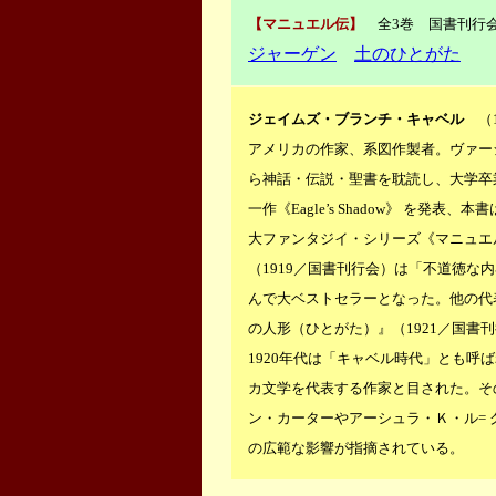
【マニュエル伝】
全3巻 国書刊行
ジャーゲン
土のひとがた
ジェイムズ・ブランチ・キャベル
（18
アメリカの作家、系図作製者。ヴァー
ら神話・伝説・聖書を耽読し、大学卒業
一作《Eagle’s Shadow》 を発
大ファンタジイ・シリーズ《マニュエ
（1919／国書刊行会）は「不道徳な
んで大ベストセラーとなった。他の代表
の人形（ひとがた）』（1921／国書
1920年代は「キャベル時代」とも呼
カ文学を代表する作家と目された。その
ン・カーターやアーシュラ・Ｋ・ル=
の広範な影響が指摘されている。