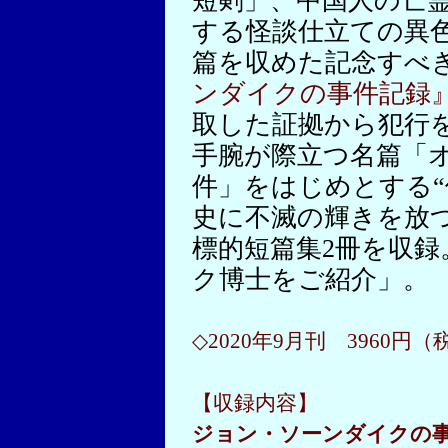
短剣」、中国人の亡
する怪談仕立ての異
篇を収めた記念すべ
ンダイクの事件記録
取した証拠から犯行
手腕が際立つ名篇「
件」をはじめとする“
史に不滅の輝きを放
標的短篇集2冊を収
ク博士をご紹介」。
◇2020年9月刊 3960円（
【収録内容】
ジョン・ソーンダイクの