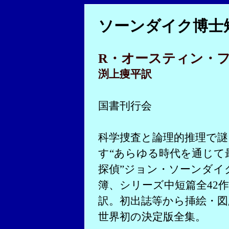
ソーンダイク博
R・オースティン・
渕上痩平訳
国書刊行会
科学捜査と論理的推理で謎
す“あらゆる時代を通じて
探偵”ジョン・ソーンダイ
簿、シリーズ中短篇全42
訳。初出誌等から挿絵・図
世界初の決定版全集。