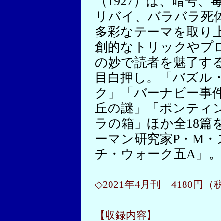
（1927）は、暗号、
リバイ、バラバラ死
多彩なテーマを取り
創的なトリックやプ
の妙で読者を魅了す
目白押し。「パズル
ク」「バーナビー事
丘の謎」「ポンティ
ラの箱」ほか全18篇
ーマン研究家P・M
チ・ウォーク五A」
◇2021年4月刊 4180円
【収録内容】