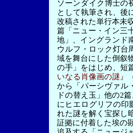
ソーンダイク博士の
として執筆され、後
改稿された単行本未
篇「ニュー・イン三
地」、イングランド
ウルフ・ロック灯台
域を舞台にした倒叙
の手」をはじめ、短
いなる肖像画の謎』
（
から「パーシヴァル
ドの替え玉」他の2篇
にヒエログリフの印
れた謎を解く宝探し
証拠に付着した埃の
追及する「ニュージ