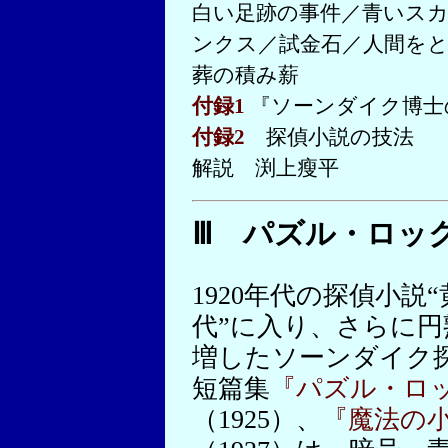
白い足跡の事件／青いス
ンクス／試金石／人間を
葬の積み薪
付録1
『ソーンダイク博士
付録2
探偵小説の技法
解説 渕上瘦平
Ⅲ パズル・ロッ
1920年代の探偵小説
代”に入り、さらに円
増したソーンダイク
短篇集
『パズル・ロ
（1925）、
『魔法の