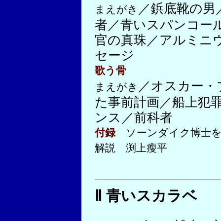
／鋲底靴の男
まえがき
者／青いスパンコー
官の真珠／アルミニ
セージ
歌う骨
／オスカー・
まえがき
た事前計画／船上犯
ンス／前科者
付録
ソーンダイク博士を
解説 渕上瘦平
Ⅱ 青いスカラベ