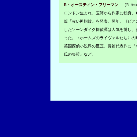
R・オースティン・フリーマン
（R. Aust
ロンドン生まれ。医師から作家に転身。1
篇『赤い拇指紋』を発表。翌年、《ピア
したソーンダイク探偵譚は人気を博し、ま
った。〈ホームズのライヴァルたち〉の
英国探偵小説界の巨匠。長篇代表作に『
氏の失策』など。