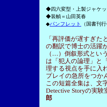
◆四六変型・上製ジャケット
◆装幀＝山田英春
◆
パンフレット
（国書刊行
「再評価が遅すぎたと
の翻訳で博士の活躍
（…）倒叙形式とい
は「犯人の論理」と
理する視点を手に入
プレイの急所をつか
この短篇全集は、文字通
Detective Stor
郎