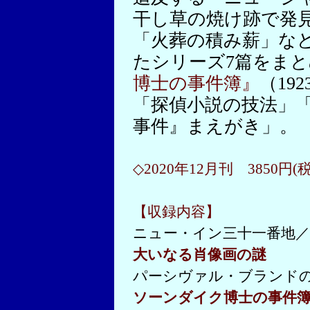
干し草の焼け跡で発
「火葬の積み薪」な
たシリーズ7篇をま
博士の事件簿』
（19
「探偵小説の技法」
事件』まえがき」。
◇2020年12月刊 3850円(
【収録内容】
ニュー・イン三十一番地／
大いなる肖像画の謎
パーシヴァル・ブランド
ソーンダイク博士の事件