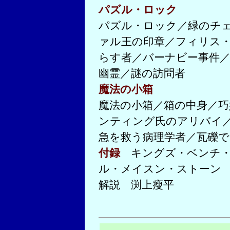
パズル・ロック
パズル・ロック／緑のチ
ァル王の印章／フィリス
らす者／バーナビー事件
幽霊／謎の訪問者
魔法の小箱
魔法の小箱／箱の中身／巧
ンティング氏のアリバイ
急を救う病理学者／瓦礫で
付録
キングズ・ベンチ・
ル・メイスン・ストーン
解説 渕上瘦平