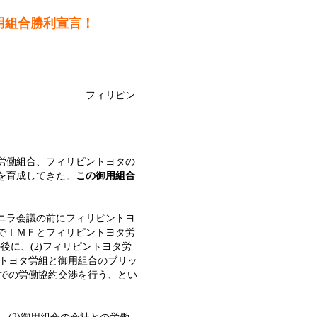
用組合勝利宣言！
ピン
労働組合、フィリピントヨタの
を育成してきた。
この御用組合
ニラ会議の前にフィリピントヨ
でＩＭＦとフィリピントヨタ労
後に、(2)フィリピントヨタ労
ントヨタ労組と御用組合のブリッ
ジでの労働協約交渉を行う、とい