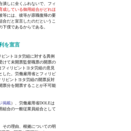
合潰しに全くふれないで、フィ
育成している御用組合がどれほ
彼等には、彼等が原職復帰の要
組合だと宣言したのだというこ
の下僕であるからである。
利を宣言
リピントヨタ労組に対する異例
受けて未開票監督職票の開票の
はフィリピントヨタ労組の意見
とした。労働雇用省とフィリピ
ィリピントヨタ労組の開票反対
開票分を開票することが不可能
ジ掲載
）、労働雇用省DOLEは
用組合の一般従業員組合として
、その理由、根拠についての明