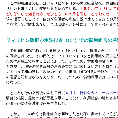
この御用組合のビラはフィリピントヨタの労働組合敵視、労働組
リピントヨタ労組と被解雇者を貶めている。
トヨタがフィリピンで
どひどいかを知るため、ぜひともこのビラを読むことを勧めたい。
求を拒否したことで、自分が労働者の利益を投げ捨てて自身で御用
とを決して理解出来ない。それは彼らが会社によって作られた資本
フィリピン政府が承認投票（CE）での御用組合の勝
労働雇用省DOLEは４月５日フィリピントヨタ、御用組合、フィ
の調査を行った。その目的は、フィリピントヨタと御用組の要求を
ためのお膳立てをすることにあった。そのため、労働雇用省DOLE
を無視し、彼等の開票反対の意思を書類に記載しない方針を貫こう
ントヨタ労組の激しい攻防の中で、労働雇用省DOLEは最終的にフ
の意思を記載せざるをえなかった。そのため、労働雇用省はこの未
になった。
ところがその２日後の４月７日（
４月１１日付命令・ホームペー
明確な根拠、最終有効投票数を示すことなく、御用組合の勝利と御
の唯一の団体交渉権獲得を宣言した。
しかし、この命令は御用組合が勝利したと明確に書かれているが