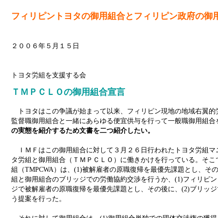
フィリピントヨタの御用組合とフィリピン政府の御
２００６年５月１５日
フィリ
トヨタ労組を支援する会
ＴＭＰＣＬＯの御用組合宣言
トヨタはこの争議が始まって以来、フィリピン現地の地域右翼的
監督職御用組合と一緒にあらゆる便宜供与を行って一般職御用組合
の実態を紹介するため文書を二つ紹介したい。
ＩＭＦはこの御用組合に対して３月２６日行われたトヨタ労組マ
タ労組と御用組合（ＴＭＰＣＬＯ）に働きかけを行っている。そこ
組（TMPCWA）は、(1)被解雇者の原職復帰を最優先課題とし、その
組と御用組合のブリッジでの労働協約交渉を行うか、(1)フィリピ
ジで被解雇者の原職復帰を最優先課題とし、その後に、(2)ブリッ
う提案を行った。