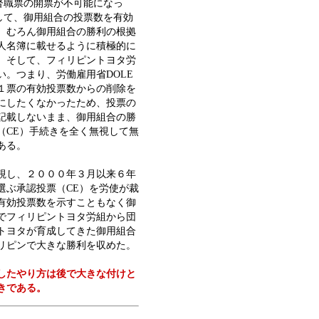
督職票の開票が不可能になっ
して、御用組合の投票数を有効
。むろん御用組合の勝利の根拠
人名簿に載せるように積極的に
。そして、フィリピントヨタ労
。つまり、労働雇用省DOLE
１票の有効投票数からの削除を
にしたくなかったため、投票の
記載しないまま、御用組合の勝
（CE）手続きを全く無視して無
ある。
視し、２０００年３月以来６年
選ぶ承認投票（CE）を労使が裁
有効投票数を示すこともなく御
でフィリピントヨタ労組から団
トヨタが育成してきた御用組合
リピンで大きな勝利を収めた。
したやり方は後で大きな付けと
きである。