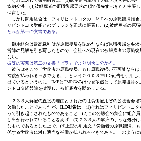
それに対して御用組合は、(1)御用組合単独での団体交渉権の獲得、
協約交渉、(3)被解雇者の原職復帰要求の順で優先すべきだと主張
保留した。
しかし御用組合は、フィリピントヨタのＩＭＦへの原職復帰拒否回
リピントヨタ労組とのブリッジを正式に拒否し、(2)被解雇者の原
それが第一の文書である。
御用組合は最高裁判所が原職復帰を認めたならば原職復帰を要求
営陣の見解を引き写したもので、会社への現在の被解雇者の原職復
ない。
彼等の実態は第二の文書「ビラ」でより明快に分かる。
彼らはそこで「労働者の原職復帰。もし原職復帰が不可能ならば
補償が払われるべきである。」という２００３年ILO勧告を引用し
出ているというのに、IMFとTMPCWAはなぜ依然として原職復帰
ントヨタ経営陣を擁護し、被解雇者を貶めている。
２３３人解雇の直接の理由とされたのは労働雇用省の公聴会会場
欠勤したことであったが、
ILO勧告は
、(1)それはフィリピントヨ
って引き起こされたものであること、(2)この公聴会の集会に組合
し出が行われていることをあげ、(3)２３３人の解雇のような処分
なものであるとした上で、(4)上記の引用文「労働者の原職復帰。
係する労働者に対し適当な補償が払われるべきである。」のように