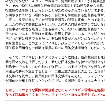
確な記述がない。４月５日の調査で、労働雇用省DOLEは未開票監
た。それでDOLEは無理矢理未開票監督職票を有効投票数から排除
投票数の過半数にしたらしいことがほのめかされているだけである
が明示されていない理由がある。会社側も御用組合も監督職を選挙
主張し、投票結果を見て未開票監督職票の開票を要求したのである
組はこの時点で開票に反対したが、この票の排除を要求してはいない
は当事者の意思を無視して誰も要求していない未開票監督職票１２
行ったのである。彼等は当事者の意思を否定していることを明らか
内どれが有効投票であるかも、有効投票数がどれだけになったかも
利を宣言した。このようにフィリピン政府はフィリピンの承認投票
理矢理御用組合を一般職従業員の唯一の団体交渉権組合にしたので
かくて、フィリピントヨタとフィリピン政府は、最高裁判決も無
間も団体交渉を拒否したまま、新たな団体交渉権を持つ労働組合を
判係争中であるにもかかわらず強行し、この不法で不公正な投票の
用組合の勝利を宣言すると言う、二重三重の法違反の上に、これま
体交渉権を剥奪し、御用組合に団体交渉権を与えた。 フィリピン
が団体交渉権を獲得したという点では、多国籍企業トヨタは今フィ
しかし、このような国際労働規範はむろんフィリピン現地法を無視
なって跳ね返ってくることを、フィリピントヨタは覚悟しておくべ