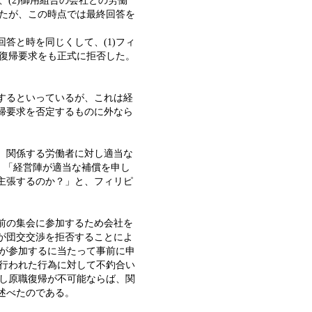
(2)御用組合の会社との労働
したが、この時点では最終回答を
答と時を同じくして、(1)フィ
職復帰要求をも正式に拒否した。
するといっているが、これは経
帰要求を否定するものに外なら
、関係する労働者に対し適当な
、「経営陣が適当な補償を申し
を主張するのか？」と、フィリピ
前の集会に参加するため会社を
タが団交交渉を拒否することによ
員が参加するに当たって事前に申
は行われた行為に対して不釣合い
もし原職復帰が不可能ならば、関
述べたのである。