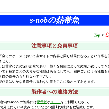
s-nobの熱帯魚
Top
>
注意事項と免責事項
「全てのケースにおいて当サイトの内容と同じ結果になる」という事を
ません。
とは非常に奥の深い趣味であり、様々な要因によって結果が変わってき
いても種類ごとの大まかな性質はあるにしても、固体ごとによる性格も
各自の責任のもと行なって下さい。
製作者はいかなる責任も負わない事をここに断わっておきます。
製作者への連絡方法
作者s-nobへの連絡には
掲示板
か
メール
をご利用ください。
の(見えにくいや読みにくいなどの)批判や批評も歓迎致します。